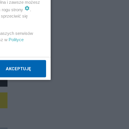
wolna i zawsze możesz
m rogu strony
.
sprzeciwić się
 naszych serwisów
esz w
Polityce
AKCEPTUJĘ