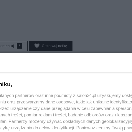
komentuj
6
Obserwuj notkę
Polityka
Morawiecki zaszantażował Kaczyńskiego. Teraz nie
niku,
ma już odwrotu
fanych partnerów oraz inne podmioty z salon24.pl uzyskujemy dost
niu oraz przetwarzamy dane osobowe, takie jak unikalne identyfikat
Jan Filip Libicki
przez urządzenie czy dane przeglądania w celu zapewniania sperson
ych treści, pomiar reklam i treści, badanie odbiorców oraz ulepszan
fani Partnerzy możemy używać dokładnych danych geolokalizacyjn
tykę urządzenia do celów identyfikacji. Ponieważ cenimy Twoją pry