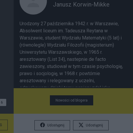
Janusz Korwin-Mikke
Urodzony 27 października 1942 r. w Warszawie,
Absolwent liceum im. Tadeusza Reytana w
Warszawie, student Wydziału Matematyki (5 lat) i
(równolegle) Wydziału Filozofii (magisterium)
Uniwersytetu Warszawskiego, w 1965 r.
aresztowany (List 34), nastepnie de facto
zawieszony, studiował w tym czasie psychologię,
prawo i socjologię, w 1968 r. powtórnie
aresztowany i relegowany z uczelni,
odzyskawszy dzieki temu papiery zdał jako
ekstern egzamin magisterski z filozofii.
Nowości od blogera
Uczestnik seminarium Teorii Podejmowania
6
Decyzji profesora Klemensa Szaniawskiego,
Przewodniczący sekcji Socjocybernetyki w
Polskim Towarzystwie Cybernetycznym. Członek
G
Udostępnij
Udostępnij
wielu towarzystw PTE, TNOiK, PTCyb i inn.