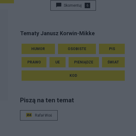
Wykładał Teorię Podejmowania Decyzji w
Skomentuj
6
Wyższej Szkole Gospodarowania
Nieruchomościami
Tematy Janusz Korwin-Mikke
HUMOR
OSOBISTE
PIS
PRAWO
UE
PIENIĄDZE
ŚWIAT
KOD
Piszą na ten temat
Rafał Woś