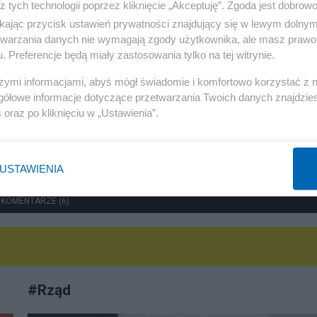
Polityka
z tych technologii poprzez kliknięcie „Akceptuję”. Zgoda jest dobro
ikając przycisk ustawień prywatności znajdujący się w lewym dolny
O marzeniach Mariusza Błaszczaka
etwarzania danych nie wymagają zgody użytkownika, ale masz prawo 
. Preferencje będą miały zastosowania tylko na tej witrynie.
Jan Filip Libicki
szymi informacjami, abyś mógł świadomie i komfortowo korzystać z
gółowe informacje dotyczące przetwarzania Twoich danych znajdzi
s
oraz po kliknięciu w „Ustawienia”.
USTAWIENIA
 KOMENTARZE (6)
#
Rząd