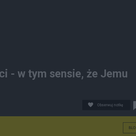
i - w tym sensie, że Jemu
Obserwuj notkę
BLO