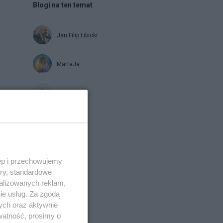
Blogi na ten temat
Jan Filip Libicki
MartaJa
estamos
Napisz notkę
ęp i przechowujemy
ory, standardowe
alizowanych reklam,
ie usług. Za zgodą
ych oraz aktywnie
watność, prosimy o