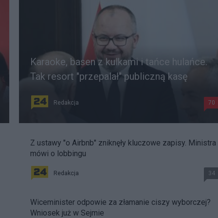
Karaoke, basen z kulkami i tańce hulańce.
Tak resort "przepalał" publiczną kasę
Redakcja
70
Z ustawy "o Airbnb" zniknęły kluczowe zapisy. Ministra
mówi o lobbingu
Redakcja
34
Wiceminister odpowie za złamanie ciszy wyborczej?
Wniosek już w Sejmie