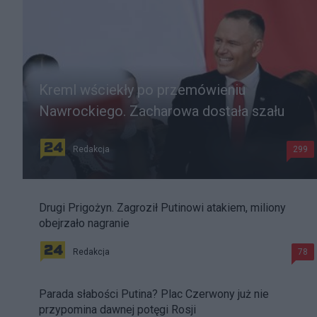
Kreml wściekły po przemówieniu
Nawrockiego. Zacharowa dostała szału
Redakcja
299
Drugi Prigożyn. Zagroził Putinowi atakiem, miliony
obejrzało nagranie
Redakcja
78
Parada słabości Putina? Plac Czerwony już nie
przypomina dawnej potęgi Rosji