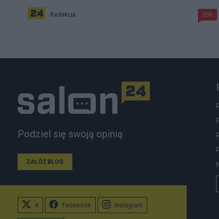
Redakcja
206
Podziel się swoją opinią
ZAŁÓŻ BLOG
X
Facebook
Instagram