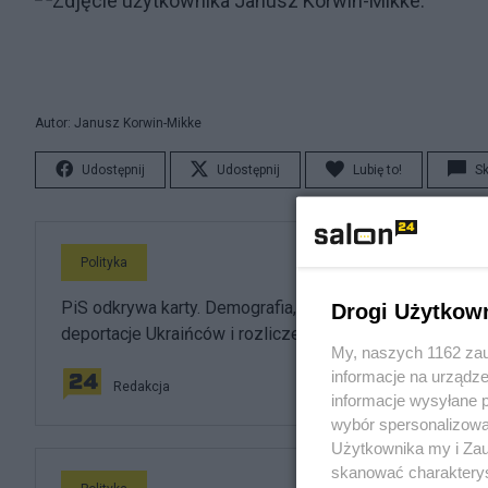
Autor: Janusz Korwin-Mikke
Udostępnij
Udostępnij
Lubię to!
S
Polityka
PiS odkrywa karty. Demografia, mieszkania, ETS,
Drogi Użytkow
deportacje Ukraińców i rozliczenia
My, naszych 1162 zau
informacje na urządze
Redakcja
informacje wysyłane 
wybór spersonalizowan
Użytkownika my i Zau
skanować charakterys