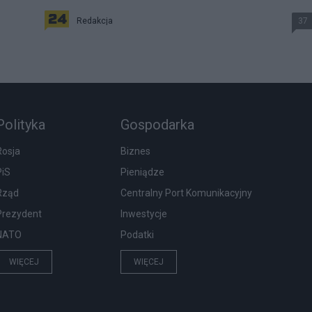
Redakcja
37
Polityka
Gospodarka
Rosja
Biznes
PiS
Pieniądze
Rząd
Centralny Port Komunikacyjny
Prezydent
Inwestycje
NATO
Podatki
WIĘCEJ
WIĘCEJ