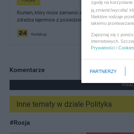
Polityka
zgodę na korzystanie 
ją zmienić/wycofać kl
Rozłam, który może zamienić się w sojusz. Terlecki
Niektóre rodzaje prz
zdradza tajemnice z posiedzeń PiS
takiemu przetwarzaniu
Zapoznaj się z poniż
Redakcja
internetowych. Szcze
Prywatności
i
Cookie
Komentarze
PARTNERZY
POKAŻ
Inne tematy w dziale
Polityka
#
Rosja