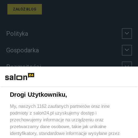
ZAŁÓŻ BLOG
Polityka
Gospodarka
Rozmaitości
Technologie
Drogi Użytkowniku,
Sport
My, naszych 1162 zaufanych partnerów oraz inne
podmioty z salon24.pl uzyskujemy dostęp i
Społeczeństwo
przechowujemy informacje na urządzeniu oraz
przetwarzamy dane osobowe, takie jak unikalne
Kultura
identyfikatory, standardowe informacje wysyłane przez