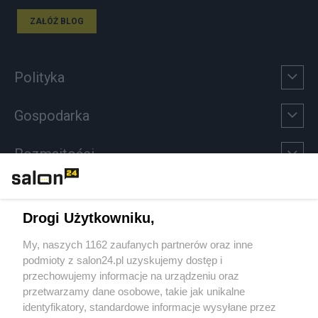
ZAŁÓŻ BLOG
Polityka
Gospodarka
Rozmaitości
Technologie
Drogi Użytkowniku,
Sport
My, naszych 1162 zaufanych partnerów oraz inne
podmioty z salon24.pl uzyskujemy dostęp i
Społeczeństwo
przechowujemy informacje na urządzeniu oraz
przetwarzamy dane osobowe, takie jak unikalne
Kultura
identyfikatory, standardowe informacje wysyłane przez