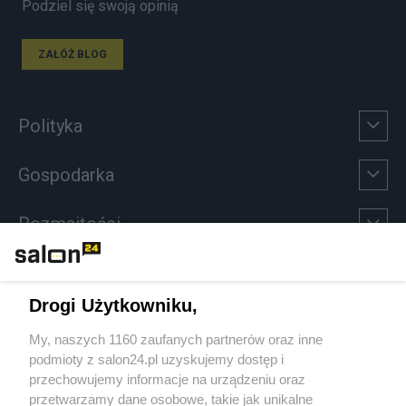
Podziel się swoją opinią
ZAŁÓŻ BLOG
Polityka
Gospodarka
Rozmaitości
Technologie
Drogi Użytkowniku,
Sport
My, naszych 1160 zaufanych partnerów oraz inne
podmioty z salon24.pl uzyskujemy dostęp i
Społeczeństwo
przechowujemy informacje na urządzeniu oraz
przetwarzamy dane osobowe, takie jak unikalne