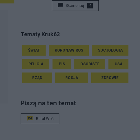
Skomentuj
4
Tematy Kruk63
ŚWIAT
KORONAWIRUS
SOCJOLOGIA
RELIGIA
PIS
OSOBISTE
USA
RZĄD
ROSJA
ZDROWIE
Piszą na ten temat
Rafał Woś