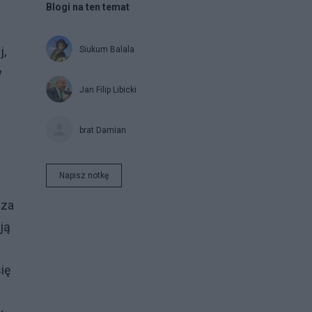
Blogi na ten temat
j,
Siukum Balala
w
Jan Filip Libicki
brat Damian
Napisz notkę
sza
ją
ię