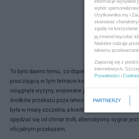
informacje wysyłane 
wybór spersonalizowan
Użytkownika my i Zau
skanować charakterys
zgodę na korzystanie 
ją zmienić/wycofać kl
Niektóre rodzaje prz
takiemu przetwarzaniu
Zapoznaj się z poniż
internetowych. Szcze
To było dawno temu, co dopiero w dzisiejszych czas
Prywatności
i
Cookie
pouczającą w tym temacie książkę Roberta Cialdiniego
osiągnęła wyżyny, wspierane jeszcze techniką. W l
środków przekazu poza łatwo kontrolowaną centraln
PARTNERZY
była w miarę szczelna, a kontrola nad ludźmi skutecz
opędzać się od chmar trolli, alternatywny sygnał jes
oficjalnym przekazem.