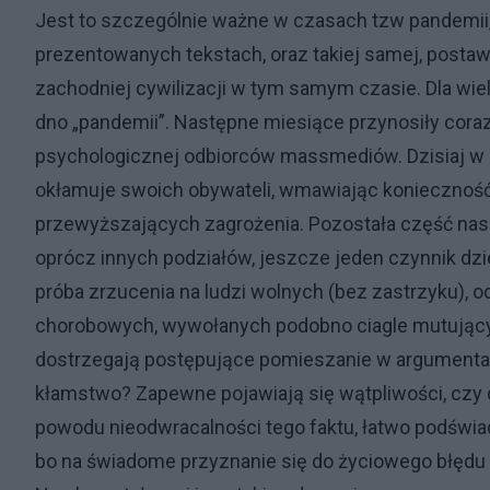
Jest to szczególnie ważne w czasach tzw pandemii,
prezentowanych tekstach, oraz takiej samej, postawi
zachodniej cywilizacji w tym samym czasie. Dla wie
dno „pandemii”. Następne miesiące przynosiły cora
psychologicznej odbiorców massmediów. Dzisiaj w P
okłamuje swoich obywateli, wmawiając konieczność 
przewyższających zagrożenia. Pozostała część nas
oprócz innych podziałów, jeszcze jeden czynnik dzie
próba zrzucenia na ludzi wolnych (bez zastrzyku), 
chorobowych, wywołanych podobno ciagle mutujący
dostrzegają postępujące pomieszanie w argumentac
kłamstwo? Zapewne pojawiają się wątpliwości, czy 
powodu nieodwracalności tego faktu, łatwo podświa
bo na świadome przyznanie się do życiowego błędu 