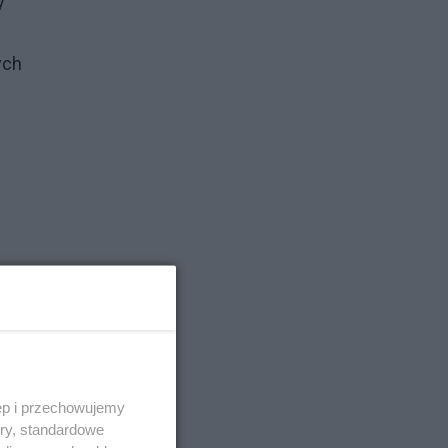
y
ych
ęp i przechowujemy
ory, standardowe