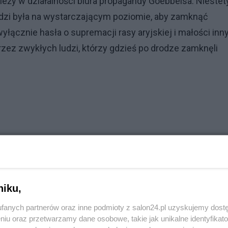
leży w działalności biura propagandy Goebbelsa. Niestet
udzi była na wystarczającym poziomie, aby zamknąć
łącznie hasła o supremacji rasy aryjskiej i małości inn
rzez zwykłych ludzi, którzy gdzieś po drodze zamknęli
niku,
fanych partnerów oraz inne podmioty z salon24.pl uzyskujemy dost
niu oraz przetwarzamy dane osobowe, takie jak unikalne identyfikat