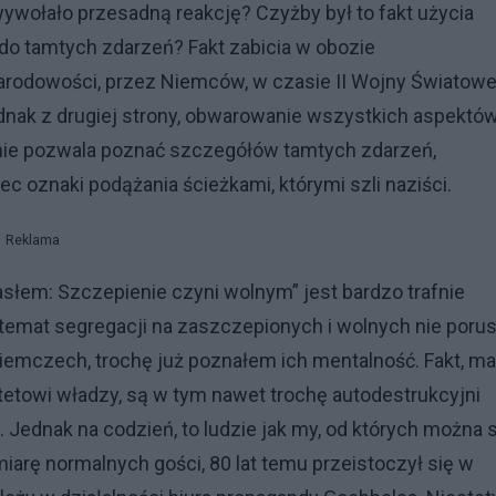
ywołało przesadną reakcję? Czyżby był to fakt użycia
 do tamtych zdarzeń? Fakt zabicia w obozie
arodowości, przez Niemców, w czasie II Wojny Światowe
ednak z drugiej strony, obwarowanie wszystkich aspektó
 nie pozwala poznać szczegółów tamtych zdarzeń,
ec oznaki podążania ścieżkami, którymi szli naziści.
Reklama
słem: Szczepienie czyni wolnym” jest bardzo trafnie
temat segregacji na zaszczepionych i wolnych nie poru
iemczech, trochę już poznałem ich mentalność. Fakt, ma
etowi władzy, są w tym nawet trochę autodestrukcyjni
 Jednak na codzień, to ludzie jak my, od których można s
miarę normalnych gości, 80 lat temu przeistoczył się w