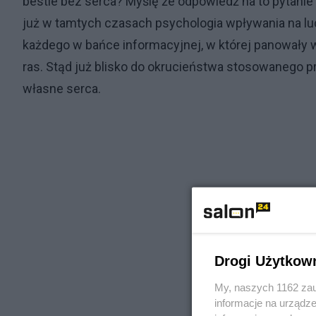
bestie bez serca? Myślę że odpowiedź na to pytanie 
już w tamtych czasach psychologia wpływania na l
każdego w bańce informacyjnej, w której panowały wy
ras. Stąd już blisko do okrucieństwa stosowanego p
własne serca.
Drogi Użytkow
My, naszych 1162 zau
informacje na urządze