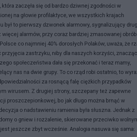
 która zaczęła się od bardzo dziwnej zgodności w
onej na głowie profilaktyce, we wszystkich krajach
lu był to pierwszy dzwonek alarmowy, sygnalizujący drug
z więcej alarmów, przy coraz bardziej zmasowanej obró
olsce co najmniej 40% dorosłych Polaków, uważa, że r
przyjęcia zastrzyku, niby dla naszych korzyści, znaczą
zego społeczeństwa dała się przekonać i teraz mamy,
lący nas na dwie grupy. To co rząd robi ostatnio, to wyr
odpowiedzialności za rosnącą falę ciężkich przypadków
m wirusem. Z drugiej strony, szczepany też zapewne
ji proszczepionkowej, bo jak długo można brnąć w
decyzja o nadstawieniu ramienia była słuszna. Jednak z
domy o gniew i rozżalenie, skierowane przeciwko wolny
jest jeszcze zbyt wcześnie. Analogia nasuwa się sama: