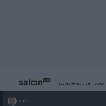
Strona główna
Blogi
Kruk63
Kruk63