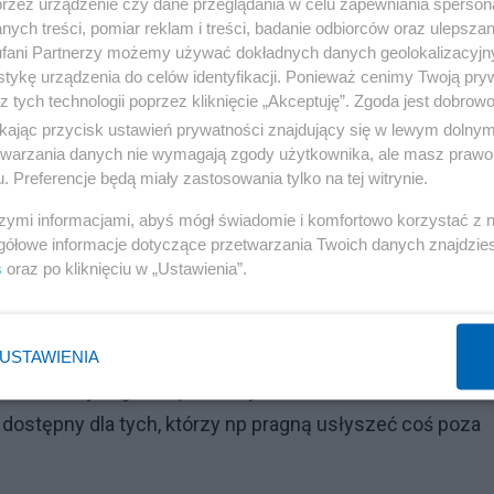
przez urządzenie czy dane przeglądania w celu zapewniania sperson
ych treści, pomiar reklam i treści, badanie odbiorców oraz ulepszan
fani Partnerzy możemy używać dokładnych danych geolokalizacyjn
tykę urządzenia do celów identyfikacji. Ponieważ cenimy Twoją pry
z tych technologii poprzez kliknięcie „Akceptuję”. Zgoda jest dobro
ikając przycisk ustawień prywatności znajdujący się w lewym dolny
etwarzania danych nie wymagają zgody użytkownika, ale masz prawo 
. Preferencje będą miały zastosowania tylko na tej witrynie.
szymi informacjami, abyś mógł świadomie i komfortowo korzystać z
gółowe informacje dotyczące przetwarzania Twoich danych znajdzi
ach, kiedy nauka o wpływie na ludzi ( polecam wielce
s
oraz po kliknięciu w „Ustawienia”.
: Wywieranie wpływu na ludzi : teoria i praktyka.)
atach 30 XX wieku nie było powszechnie dostępnych
ie prasą i radiem. Stąd wykreowana bańka informacyjna
USTAWIENIA
na. Dzisiaj Bogu dzięki mamy internet i chociaż trzeba
t dostępny dla tych, którzy np pragną usłyszeć coś poza