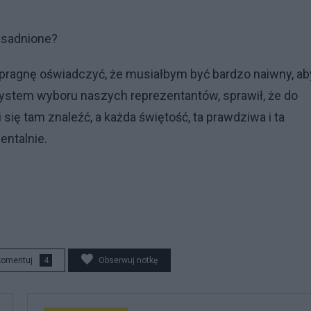
asadnione?
 pragnę oświadczyć, że musiałbym być bardzo naiwny, ab
system wyboru naszych reprezentantów, sprawił, że do
i się tam znaleźć, a każda świętość, ta prawdziwa i ta
entalnie.
komentuj
4
Obserwuj notkę