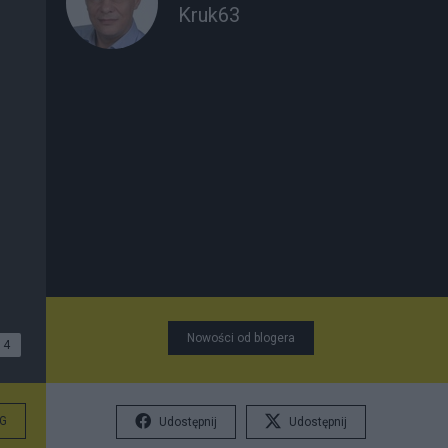
Kruk63
Nowości od blogera
4
G
Udostępnij
Udostępnij