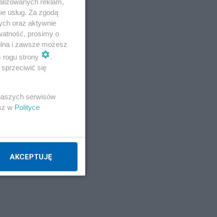
alizowanych reklam,
ie usług. Za zgodą
ych oraz aktywnie
watność, prosimy o
wolna i zawsze możesz
m rogu strony
.
sprzeciwić się
 naszych serwisów
esz w
Polityce
AKCEPTUJĘ