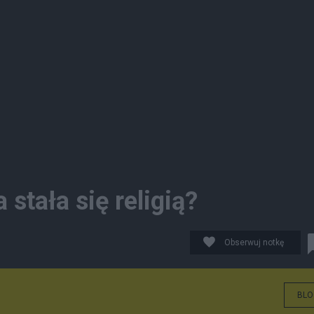
stała się religią?
Obserwuj notkę
BLO