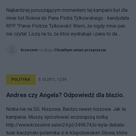
Najbardziej poruszającym momentem tej kampanii był dla
mnie list Rolexa do Pana Piotra Tylkowskiego - kandydata
RPP. "Panie Piotrze Tylkowski! Wiem, że nigdy mnie pan
nie czytał. Liczę na to, że ktoś wydrukuje i panu to da...
Krzesimir
na blogu
Chciałbym umieć przepraszać
POLITYKA
5.10.2011, 12:59
Andrea czy Angela? Odpowiedź dla blazio.
Notka nie na SG. Niszowa. Bardzo nawet niszowa. Jak ta
kampania. Muszę sprostować wczorajszą notkę:
http://www.krzesimir.salon24.pl/349674,to-byla-debata-
tusk-kaczynski-polemika-z-k-klopotowskim Słowa, które