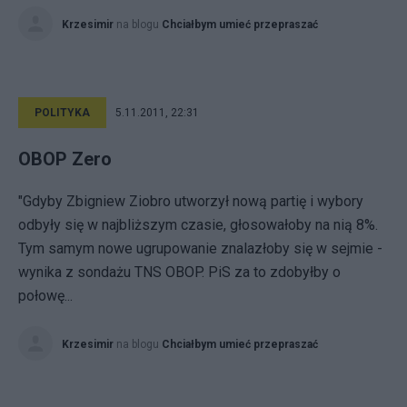
Krzesimir
na blogu
Chciałbym umieć przepraszać
POLITYKA
5.11.2011, 22:31
OBOP Zero
"Gdyby Zbigniew Ziobro utworzył nową partię i wybory
odbyły się w najbliższym czasie, głosowałoby na nią 8%.
Tym samym nowe ugrupowanie znalazłoby się w sejmie -
wynika z sondażu TNS OBOP. PiS za to zdobyłby o
połowę...
Krzesimir
na blogu
Chciałbym umieć przepraszać