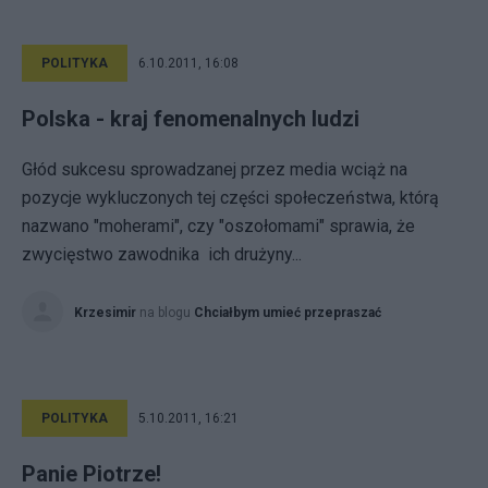
POLITYKA
6.10.2011, 16:08
Polska - kraj fenomenalnych ludzi
Głód sukcesu sprowadzanej przez media wciąż na
pozycje wykluczonych tej części społeczeństwa, którą
nazwano "moherami", czy "oszołomami" sprawia, że
zwycięstwo zawodnika ich drużyny...
Krzesimir
na blogu
Chciałbym umieć przepraszać
POLITYKA
5.10.2011, 16:21
Panie Piotrze!