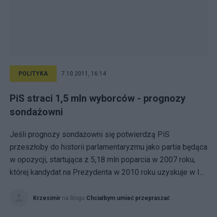
POLITYKA
7.10.2011, 16:14
PiS straci 1,5 mln wyborców - prognozy
sondażowni
Jeśli prognozy sondażowni się potwierdzą PiS
przeszłoby do historii parlamentaryzmu jako partia będąca
w opozycji, startująca z 5,18 mln poparcia w 2007 roku,
której kandydat na Prezydenta w 2010 roku uzyskuje w I...
Krzesimir
na blogu
Chciałbym umieć przepraszać