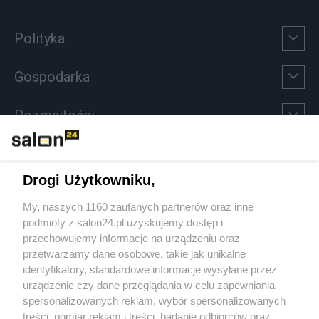
Polityka
Gospodarka
Rozmaitości
Technologie
Drogi Użytkowniku,
Sport
My, naszych 1160 zaufanych partnerów oraz inne
podmioty z salon24.pl uzyskujemy dostęp i
Społeczeństwo
przechowujemy informacje na urządzeniu oraz
przetwarzamy dane osobowe, takie jak unikalne
Kultura
identyfikatory, standardowe informacje wysyłane przez
urządzenie czy dane przeglądania w celu zapewniania
spersonalizowanych reklam, wybór spersonalizowanych
treści, pomiar reklam i treści, badanie odbiorców oraz