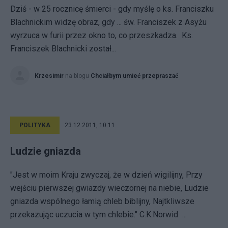
Dziś - w 25 rocznicę śmierci - gdy myślę o ks. Franciszku
Blachnickim widzę obraz, gdy ... św. Franciszek z Asyżu
wyrzuca w furii przez okno to, co przeszkadza. Ks.
Franciszek Blachnicki został...
Krzesimir
na blogu
Chciałbym umieć przepraszać
POLITYKA
23.12.2011, 10:11
Ludzie gniazda
"Jest w moim Kraju zwyczaj, że w dzień wigilijny, Przy
wejściu pierwszej gwiazdy wieczornej na niebie, Ludzie
gniazda wspólnego łamią chleb biblijny, Najtkliwsze
przekazując uczucia w tym chlebie." C.K.Norwid ...