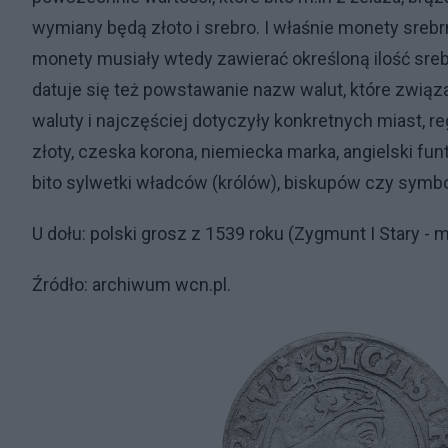
wymiany będą złoto i srebro. I właśnie monety srebrn
monety musiały wtedy zawierać określoną ilość sreb
datuje się też powstawanie nazw walut, które związa
waluty i najczęściej dotyczyły konkretnych miast, re
złoty, czeska korona, niemiecka marka, angielski funt
bito sylwetki władców (królów), biskupów czy symb
U dołu: polski grosz z 1539 roku (Zygmunt I Stary - 
Źródło: archiwum wcn.pl.