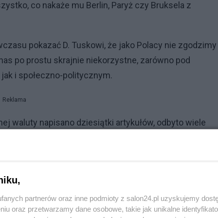
szystko, co nakaże mu Berlin, Paryż czy Bruksela z
wczasu pokazać D. Tuskowi, że jako Polacy nie zgodzimy
a nas po prostu skrajnie niekorzystne, zarówno pod
ak i społeczno-politycznym.
Reklama
j waluty napisano dziesiątki artykułów, odbyto wiele
lniach czy kierunkach ekonomicznych.
uty to ogólnie całość dyskusji na ten temat można
stanowią clou korzyści z posiadania własnej waluty [2], [
niku,
ikować - jako przeciwstawne - wady z braku posiadania
fanych partnerów oraz inne podmioty z salon24.pl uzyskujemy dost
o.
niu oraz przetwarzamy dane osobowe, takie jak unikalne identyfikat