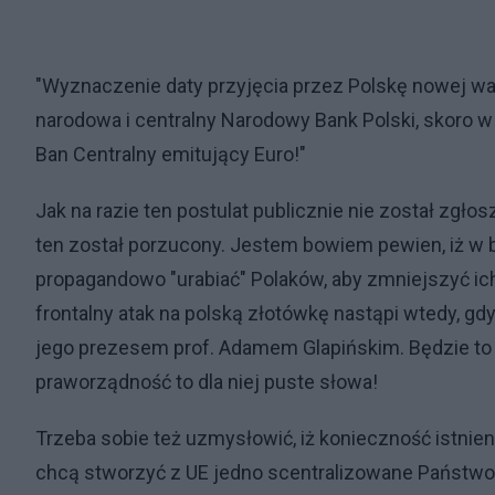
"Wyznaczenie daty przyjęcia przez Polskę nowej walu
narodowa i centralny Narodowy Bank Polski, skoro w
Ban Centralny emitujący Euro!"
Jak na razie ten postulat publicznie nie został zgłos
ten został porzucony. Jestem bowiem pewien, iż w b
propagandowo "urabiać" Polaków, aby zmniejszyć ic
frontalny atak na polską złotówkę nastąpi wtedy, gd
jego prezesem prof. Adamem Glapińskim. Będzie to tru
praworządność to dla niej puste słowa!
Trzeba sobie też uzmysłowić, iż konieczność istnieni
chcą stworzyć z UE jedno scentralizowane Państwo Eu