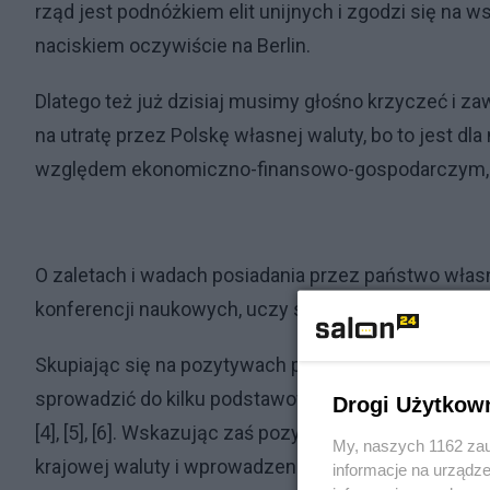
rząd jest podnóżkiem elit unijnych i zgodzi się na w
naciskiem oczywiście na Berlin.
Dlatego też już dzisiaj musimy głośno krzyczeć i za
na utratę przez Polskę własnej waluty, bo to jest dl
względem ekonomiczno-finansowo-gospodarczym, j
O zaletach i wadach posiadania przez państwo własne
konferencji naukowych, uczy się też o tym na ucze
Skupiając się na pozytywach posiadania własnej wal
sprowadzić do kilku podstawowych konstatacji, które 
Drogi Użytkow
[4], [5], [6]. Wskazując zaś pozytywy łatwo zidentyf
My, naszych 1162 zau
krajowej waluty i wprowadzenia w to miejsce np. Eur
informacje na urządze