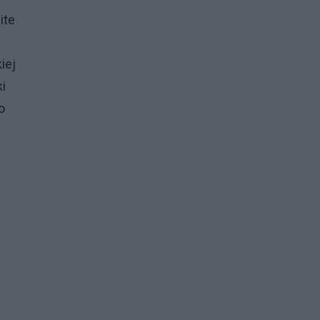
ite
iej
ki
o