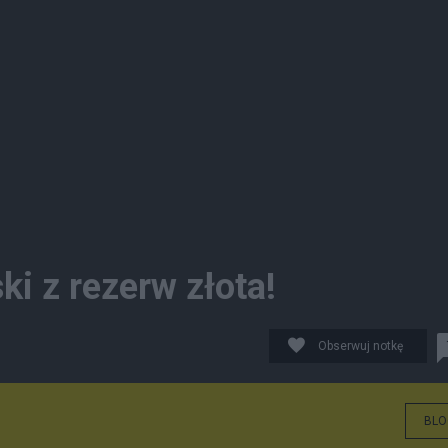
i z rezerw złota!
Obserwuj notkę
BLO