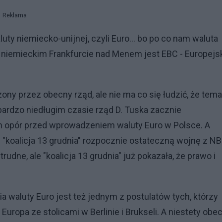
Reklama
ty niemiecko-unijnej, czyli Euro... bo po co nam waluta
 niemieckim Frankfurcie nad Menem jest EBC - Europejs
zony przez obecny rząd, ale nie ma co się łudzić, że tema
ardzo niedługim czasie rząd D. Tuska zacznie
h opór przed wprowadzeniem waluty Euro w Polsce. A
y "koalicja 13 grudnia" rozpocznie ostateczną wojnę z NB
dne, ale "koalicja 13 grudnia" już pokazała, że prawo i
a waluty Euro jest też jednym z postulatów tych, którzy
ropa ze stolicami w Berlinie i Brukseli. A niestety obe