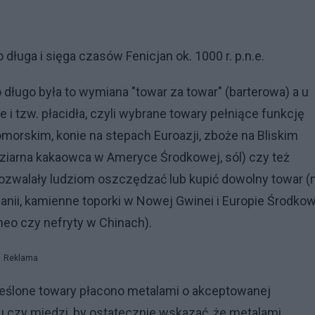
 długa i sięga czasów Fenicjan ok. 1000 r. p.n.e.
o długo była to wymiana "towar za towar" (barterowa) a u
 i tzw. płacidła, czyli wybrane towary pełniące funkcję
morskim, konie na stepach Euroazji, zboże na Bliskim
ziarna kakaowca w Ameryce Środkowej, sól) czy też
pozwalały ludziom oszczędzać lub kupić dowolny towar (
ceanii, kamienne toporki w Nowej Gwinei i Europie Środkow
eo czy nefryty w Chinach).
Reklama
kreślone towary płacono metalami o akceptowanej
zu czy miedzi, by ostatecznie wskazać, że metalami