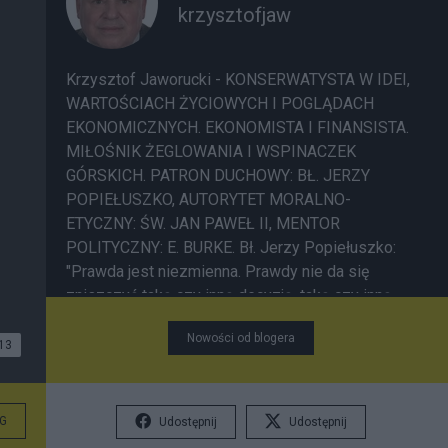
krzysztofjaw
Krzysztof Jaworucki - KONSERWATYSTA W IDEI,
WARTOŚCIACH ŻYCIOWYCH I POGLĄDACH
EKONOMICZNYCH. EKONOMISTA I FINANSISTA.
MIŁOŚNIK ŻEGLOWANIA I WSPINACZEK
GÓRSKICH. PATRON DUCHOWY: BŁ. JERZY
POPIEŁUSZKO, AUTORYTET MORALNO-
ETYCZNY: ŚW. JAN PAWEŁ II, MENTOR
POLITYCZNY: E. BURKE. Bł. Jerzy Popiełuszko:
"Prawda jest niezmienna. Prawdy nie da się
zniszczyć taką czy inną decyzją, taką czy inną
ustawą"; "Gdyby większość Polaków w obecnej
Nowości od blogera
sytuacji wkroczyła na drogę prawdy, stalibyśmy
13
się wolnymi już teraz"; "Zło dobrem zwyciężaj".
Św. Jan Paweł II: "Jeśli ktoś lub coś każe Ci
sądzić, że jesteś już u kresu, nie wierz w to! Jeśli
G
Udostępnij
Udostępnij
znasz odwieczną Miłość, która Cię stworzyła";