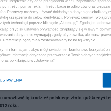
przez urządzenie czy dane przeglądania w celu zapewniania sperson
ych treści, pomiar reklam i treści, badanie odbiorców oraz ulepszan
 wiedzieć, że Polska obecnie posiada już ponad 520 t
fani Partnerzy możemy używać dokładnych danych geolokalizacyjn
 Polski. Zwiększa to znacząco rezerwy kraju, plasuj
tykę urządzenia do celów identyfikacji. Ponieważ cenimy Twoją pry
pod tym względem. Mamy więcej złota niż unijny EBC
z tych technologii poprzez kliknięcie „Akceptuję”. Zgoda jest dobro
ikając przycisk ustawień prywatności znajdujący się w lewym dolny
Celem zwiększania zasobów złota jest wzmocnienie
etwarzania danych nie wymagają zgody użytkownika, ale masz prawo 
 ryzyka i budowanie bezpieczeństwa gospodarczego
. Preferencje będą miały zastosowania tylko na tej witrynie.
w rezerwowych, które zwiększa zaufanie do polskiej
szymi informacjami, abyś mógł świadomie i komfortowo korzystać z
gółowe informacje dotyczące przetwarzania Twoich danych znajdzi
s
oraz po kliknięciu w „Ustawienia”.
polskie zasoby złota czyli w prostej linii należy uzna
mczoną UE i jej Europejski Bank Centralny.
USTAWIENIA
Reklama
tu umożliwić tą kradzież polskiego złota i już kiedyś te
2012 roku.