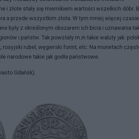
e i złote stały się miernikiem wartości wszelkich dóbr. B
ra a przede wszystkim złota. W tym mniej więcej czasie
ne były z określonym obszarem ich bicia i uznawania tak
gionów i państw. Tak powstały m.in takie waluty jak: pols
, rosyjski rubel, węgierski forint, etc. Na monetach częst
ole narodowe takie jak godła państwowe.
miasto Gdańsk).