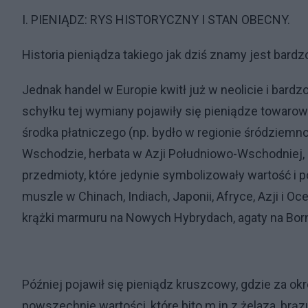
I. PIENIĄDZ: RYS HISTORYCZNY I STAN OBECNY.
Historia pieniądza takiego jak dziś znamy jest bardzo
Jednak handel w Europie kwitł już w neolicie i bardz
schyłku tej wymiany pojawiły się pieniądze towarowe
środka płatniczego (np. bydło w regionie śródziemno
Wschodzie, herbata w Azji Południowo-Wschodniej, 
przedmioty, które jedynie symbolizowały wartość i 
muszle w Chinach, Indiach, Japonii, Afryce, Azji i O
krążki marmuru na Nowych Hybrydach, agaty na Born
Później pojawił się pieniądz kruszcowy, gdzie za o
powszechnie wartości, które bito m.in z żelaza, brą