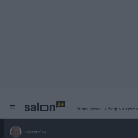
Strona główna
Blogi
krzyszto
krzysztofjaw