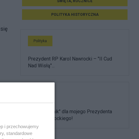
ŚWIĘTA, ROCZNICE
POLITYKA HISTORYCZNA
 się
Polityka
Prezydent RP Karol Nawrocki – "II Cud
Nad Wisłą"...
Polityka
"Żółty kartonik" dla mojego Prezydenta
3],
Karola Nawrockiego!
ęp i przechowujemy
ory, standardowe