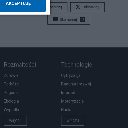
AKCEPTUJĘ
Udostępnij
Udostępnij
Skomentuj
12
Rozmaitości
Technologie
Zdrowie
Cyfryzacja
Podróże
Badania i rozwój
Pogoda
Internet
Ekologia
Motoryzacja
Wypadki
Nauka
WIĘCEJ
WIĘCEJ