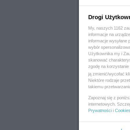
Drogi Użytkow
My, naszych 1162 zau
informacje na urządze
informacje wysyłane 
wybór spersonalizowan
Użytkownika my i Zau
skanować charakterys
zgodę na korzystanie 
ją zmienić/wycofać kl
Niektóre rodzaje prz
takiemu przetwarzaniu
Zapoznaj się z poniż
internetowych. Szcze
Prywatności
i
Cookie