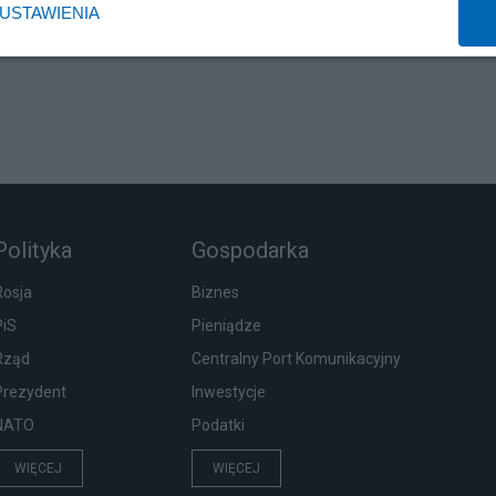
USTAWIENIA
Polityka
Gospodarka
Rosja
Biznes
PiS
Pieniądze
Rząd
Centralny Port Komunikacyjny
Prezydent
Inwestycje
NATO
Podatki
WIĘCEJ
WIĘCEJ