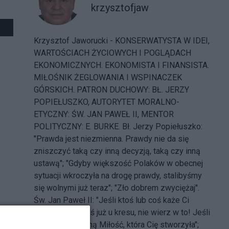
krzysztofjaw
Krzysztof Jaworucki - KONSERWATYSTA W IDEI,
WARTOŚCIACH ŻYCIOWYCH I POGLĄDACH
EKONOMICZNYCH. EKONOMISTA I FINANSISTA.
MIŁOŚNIK ŻEGLOWANIA I WSPINACZEK
GÓRSKICH. PATRON DUCHOWY: BŁ. JERZY
POPIEŁUSZKO, AUTORYTET MORALNO-
ETYCZNY: ŚW. JAN PAWEŁ II, MENTOR
POLITYCZNY: E. BURKE. Bł. Jerzy Popiełuszko:
"Prawda jest niezmienna. Prawdy nie da się
zniszczyć taką czy inną decyzją, taką czy inną
ustawą"; "Gdyby większość Polaków w obecnej
sytuacji wkroczyła na drogę prawdy, stalibyśmy
się wolnymi już teraz"; "Zło dobrem zwyciężaj".
Św. Jan Paweł II: "Jeśli ktoś lub coś każe Ci
sądzić, że jesteś już u kresu, nie wierz w to! Jeśli
znasz odwieczną Miłość, która Cię stworzyła";