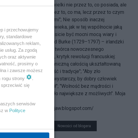
"Człowiek jest wielki nie przez to, co posiada, ale
kim jest, nie przez to, co ma, lecz przez to czym
dzieli się z innymi"; Nie sposób inaczej
zrozumieć Człowieka, jak w tej wspólnocie jaką
ęp i przechowujemy
jest Naród"; "Musicie być mocni mocą wiary i
ory, standardowe
nadziei". Edmund Burke (1729–1797) – irlandzki
alizowanych reklam,
filozof i polityk, twórca nowoczesnego
ie usług. Za zgodą
konserwatyzmu, krytyk rewolucji francuskiej:
ych oraz aktywnie
watność, prosimy o
"Naród jest organiczną całością ukształtowaną
wolna i zawsze możesz
przez przeszłość i tradycje"; "Aby zło
m rogu strony
.
zatriumfowało, wystarczy, by dobry człowiek
sprzeciwić się
niczego nie robił"; "Wolność bez mądrości i
cnoty? To jest zło największe z możliwych". Moja
strona domowa:
 naszych serwisów
http://krzysztofjaw.blogspot.com/
esz w
Polityce
Nowości od blogera