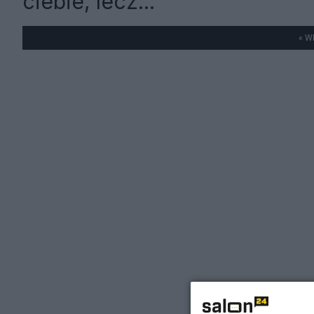
ciebie, lecz...
« W