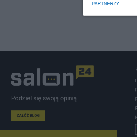
PARTNERZY
Podziel się swoją opinią
ZAŁÓŻ BLOG