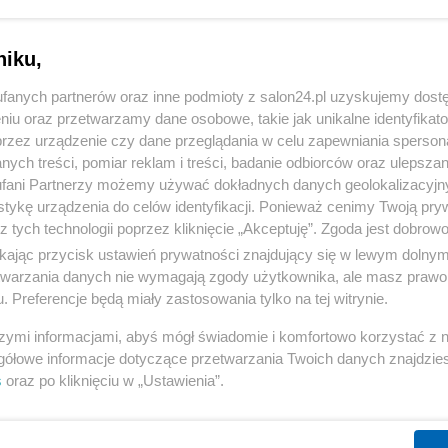
niku,
fanych partnerów oraz inne podmioty z salon24.pl uzyskujemy dost
niu oraz przetwarzamy dane osobowe, takie jak unikalne identyfikat
przez urządzenie czy dane przeglądania w celu zapewniania sperson
ych treści, pomiar reklam i treści, badanie odbiorców oraz ulepszan
fani Partnerzy możemy używać dokładnych danych geolokalizacyjn
tykę urządzenia do celów identyfikacji. Ponieważ cenimy Twoją pry
z tych technologii poprzez kliknięcie „Akceptuję”. Zgoda jest dobro
ikając przycisk ustawień prywatności znajdujący się w lewym dolny
etwarzania danych nie wymagają zgody użytkownika, ale masz prawo 
. Preferencje będą miały zastosowania tylko na tej witrynie.
szymi informacjami, abyś mógł świadomie i komfortowo korzystać z
gółowe informacje dotyczące przetwarzania Twoich danych znajdzi
s
oraz po kliknięciu w „Ustawienia”.