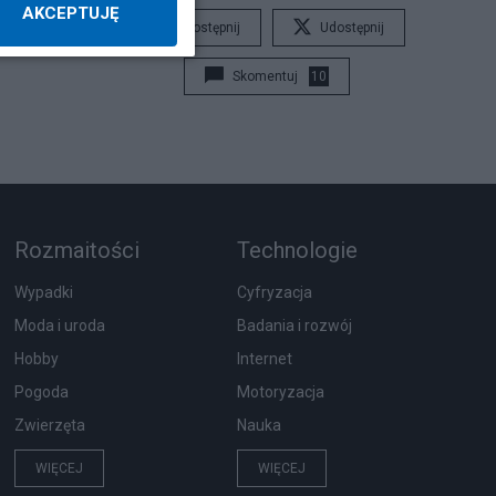
AKCEPTUJĘ
Udostępnij
Udostępnij
Skomentuj
10
Rozmaitości
Technologie
Wypadki
Cyfryzacja
Moda i uroda
Badania i rozwój
Hobby
Internet
Pogoda
Motoryzacja
Zwierzęta
Nauka
WIĘCEJ
WIĘCEJ