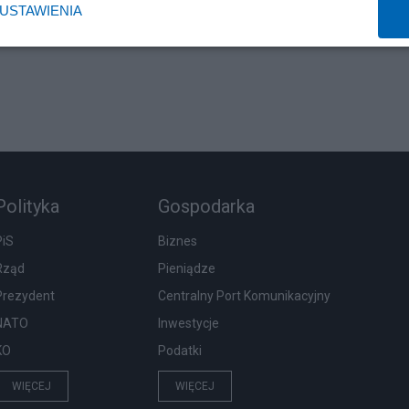
USTAWIENIA
Polityka
Gospodarka
PiS
Biznes
Rząd
Pieniądze
Prezydent
Centralny Port Komunikacyjny
NATO
Inwestycje
KO
Podatki
WIĘCEJ
WIĘCEJ