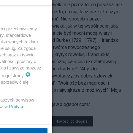
"Człowiek jest wielki nie przez to, co posiada, ale
kim jest, nie przez to, co ma, lecz przez to czym
dzieli się z innymi"; Nie sposób inaczej
zrozumieć Człowieka, jak w tej wspólnocie jaką
ęp i przechowujemy
jest Naród"; "Musicie być mocni mocą wiary i
ory, standardowe
nadziei". Edmund Burke (1729–1797) – irlandzki
alizowanych reklam,
filozof i polityk, twórca nowoczesnego
ie usług. Za zgodą
konserwatyzmu, krytyk rewolucji francuskiej:
ych oraz aktywnie
watność, prosimy o
"Naród jest organiczną całością ukształtowaną
wolna i zawsze możesz
przez przeszłość i tradycje"; "Aby zło
m rogu strony
.
zatriumfowało, wystarczy, by dobry człowiek
sprzeciwić się
niczego nie robił"; "Wolność bez mądrości i
cnoty? To jest zło największe z możliwych". Moja
strona domowa:
 naszych serwisów
http://krzysztofjaw.blogspot.com/
esz w
Polityce
Nowości od blogera