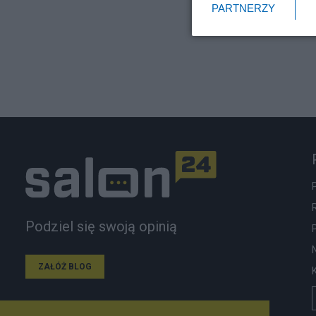
PARTNERZY
Podziel się swoją opinią
ZAŁÓŻ BLOG