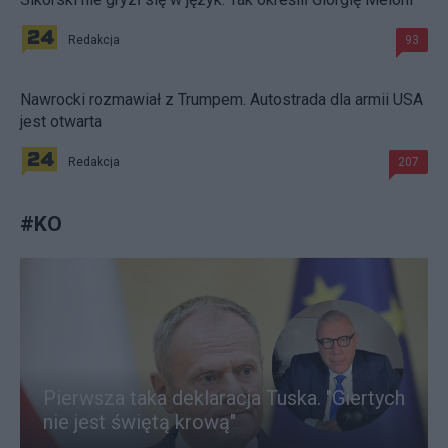
Redakcja
93
Nawrocki rozmawiał z Trumpem. Autostrada dla armii USA
jest otwarta
Redakcja
207
#
KO
Pierwsza taka deklaracja Tuska. "Giertych
nie jest świętą krową"