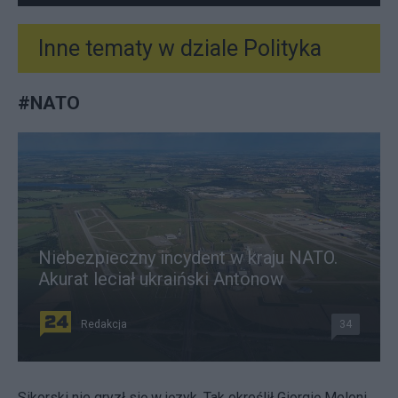
Inne tematy w dziale
Polityka
#
NATO
Niebezpieczny incydent w kraju NATO.
Akurat leciał ukraiński Antonow
Redakcja
34
Sikorski nie gryzł się w język. Tak określił Giorgię Meloni