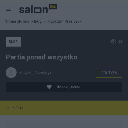
Strona główna
Blogi
Krzysztof Grzelczyk
88
BLOG
Partia ponad wszystko
Krzysztof Grzelczyk
POLITYKA
Obserwuj notkę
11.06.2015