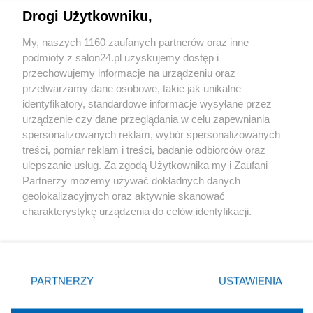
Drogi Użytkowniku,
Sport
My, naszych 1160 zaufanych partnerów oraz inne
podmioty z salon24.pl uzyskujemy dostęp i
Społeczeństwo
przechowujemy informacje na urządzeniu oraz
przetwarzamy dane osobowe, takie jak unikalne
Kultura
identyfikatory, standardowe informacje wysyłane przez
urządzenie czy dane przeglądania w celu zapewniania
spersonalizowanych reklam, wybór spersonalizowanych
treści, pomiar reklam i treści, badanie odbiorców oraz
ulepszanie usług. Za zgodą Użytkownika my i Zaufani
X
Facebook
Instagram
Youtube
Partnerzy możemy używać dokładnych danych
geolokalizacyjnych oraz aktywnie skanować
charakterystykę urządzenia do celów identyfikacji.
Web Content Media sp. z o. o. © 2022
Ponieważ cenimy Twoją prywatność, prosimy o zgodę na
korzystanie z tych technologii poprzez kliknięcie
„Akceptuję”. Zgoda jest dobrowolna i zawsze możesz ją
Pomoc
O nas
Praca
Reklama
Kontakt
zmienić/wycofać klikając przycisk ustawień prywatności
PARTNERZY
USTAWIENIA
znajdujący się w lewym dolnym rogu strony
. Niektóre
rodzaje przetwarzania danych nie wymagają zgody