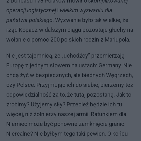
z Donbasu 178 Polaków mówił o
skomplikowanej
operacji logistycznej
i
wielkim wyzwaniu dla
państwa polskiego
. Wyzwanie było tak wielkie, że
rząd Kopacz w dalszym ciągu pozostaje głuchy na
wołanie o pomoc 200 polskich rodzin z Mariupola.
Nie jest tajemnicą, że „uchodźcy” przemierzają
Europę z jednym słowem na ustach: Germany. Nie
chcą żyć w bezpiecznych, ale biednych Węgrzech,
czy Polsce. Przyjmując ich do siebie, bierzemy też
odpowiedzialność za to, że tutaj pozostaną. Jak to
zrobimy? Użyjemy siły? Przecież będzie ich tu
więcej, niż żołnierzy naszej armii. Ratunkiem dla
Niemiec może być ponowne zamknięcie granic.
Nierealne? Nie byłbym tego taki pewien. O końcu