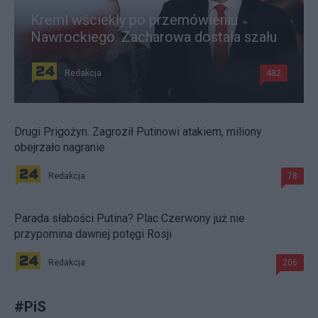
Kreml wściekły po przemówieniu
Nawrockiego. Zacharowa dostała szału
Redakcja
482
Drugi Prigożyn. Zagroził Putinowi atakiem, miliony
obejrzało nagranie
Redakcja
78
Parada słabości Putina? Plac Czerwony już nie
przypomina dawnej potęgi Rosji
Redakcja
206
#
PiS