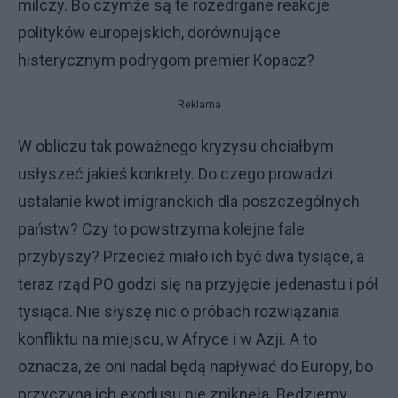
milczy. Bo czymże są te rozedrgane reakcje
polityków europejskich, dorównujące
histerycznym podrygom premier Kopacz?
Reklama
W obliczu tak poważnego kryzysu chciałbym
usłyszeć jakieś konkrety. Do czego prowadzi
ustalanie kwot imigranckich dla poszczególnych
państw? Czy to powstrzyma kolejne fale
przybyszy? Przecież miało ich być dwa tysiące, a
teraz rząd PO godzi się na przyjęcie jedenastu i pół
tysiąca. Nie słyszę nic o próbach rozwiązania
konfliktu na miejscu, w Afryce i w Azji. A to
oznacza, że oni nadal będą napływać do Europy, bo
przyczyna ich exodusu nie zniknęła. Będziemy