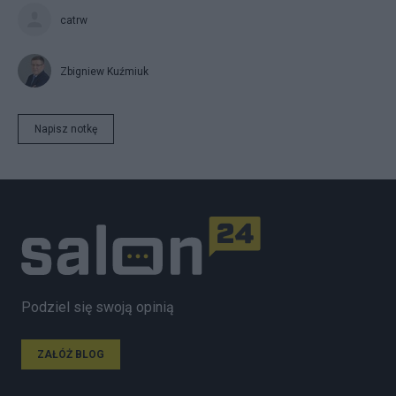
catrw
Zbigniew Kuźmiuk
Napisz notkę
Podziel się swoją opinią
ZAŁÓŻ BLOG