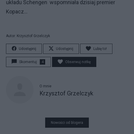
układu Schengen wspomniała dzisiaj premier
Kopacz…
Autor: Krzysztof Grzelczyk
Udostępnij
Udostępnij
Lubię to!
Skomentuj
4
Obserwuj notkę
O mnie
Krzysztof Grzelczyk
Nowości od blogera