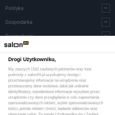
Polityka
Gospodarka
Rozmaitości
Technologie
Drogi Użytkowniku,
Sport
My, naszych 1162 zaufanych partnerów oraz inne
podmioty z salon24.pl uzyskujemy dostęp i
Społeczeństwo
przechowujemy informacje na urządzeniu oraz
przetwarzamy dane osobowe, takie jak unikalne
Kultura
identyfikatory, standardowe informacje wysyłane przez
urządzenie czy dane przeglądania w celu zapewniania
spersonalizowanych reklam, wybór spersonalizowanych
treści, pomiar reklam i treści, badanie odbiorców oraz
ulepszanie usług. Za zgodą Użytkownika my i Zaufani