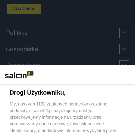
ZAŁÓŻ BLOG
Polityka
Gospodarka
Rozmaitości
Technologie
Drogi Użytkowniku,
Sport
My, naszych 1162 zaufanych partnerów oraz inne
podmioty z salon24.pl uzyskujemy dostęp i
Społeczeństwo
przechowujemy informacje na urządzeniu oraz
przetwarzamy dane osobowe, takie jak unikalne
Kultura
identyfikatory, standardowe informacje wysyłane przez