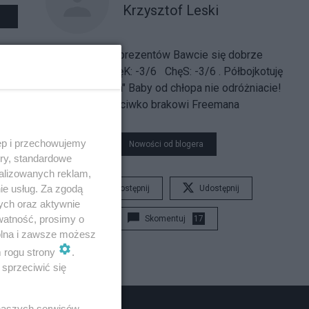
Krzysztof Leski
Salonowa lista prezentów
Bawcie się dobrze
ChęP: -3/6 ChęK: -3/6 ChęS: -3/6
.
Półbojkotuję
"lubczasopisma"
Baby od chłopa nie odróżniacie!
Protestuję przeciwko brakowi Freemana
ęp i przechowujemy
Nowości od blogera
ory, standardowe
alizowanych reklam,
ie usług. Za zgodą
Udostępnij
Udostępnij
ych oraz aktywnie
watność, prosimy o
Skomentuj
17
wolna i zawsze możesz
m rogu strony
.
sprzeciwić się
 naszych serwisów