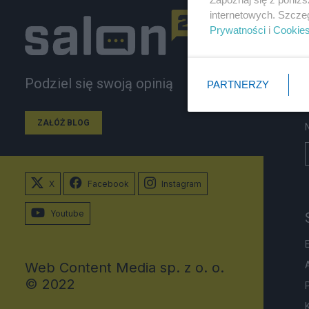
internetowych. Szcze
Prywatności
i
Cookie
Podziel się swoją opinią
PARTNERZY
ZAŁÓŻ BLOG
X
Facebook
Instagram
Youtube
Web Content Media sp. z o. o.
© 2022