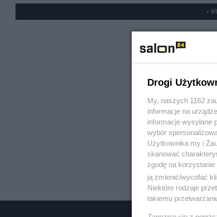
« W
Drogi Użytkow
My, naszych 1162 zau
informacje na urządze
informacje wysyłane 
wybór spersonalizowan
Użytkownika my i Zau
skanować charakterys
zgodę na korzystanie 
ją zmienić/wycofać kl
Niektóre rodzaje prz
takiemu przetwarzaniu
Zapoznaj się z poniż