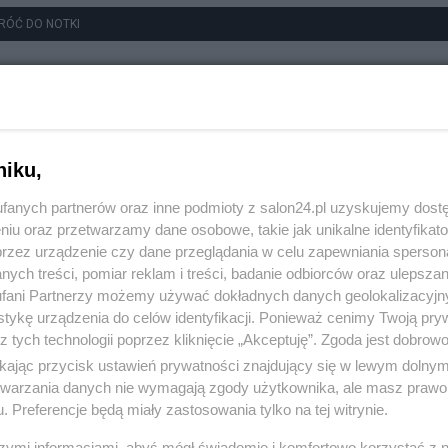
RÓĆ DO NOTKI
niku,
fanych partnerów oraz inne podmioty z salon24.pl uzyskujemy dost
niu oraz przetwarzamy dane osobowe, takie jak unikalne identyfikat
przez urządzenie czy dane przeglądania w celu zapewniania sperson
ych treści, pomiar reklam i treści, badanie odbiorców oraz ulepszan
fani Partnerzy możemy używać dokładnych danych geolokalizacyjn
tykę urządzenia do celów identyfikacji. Ponieważ cenimy Twoją pry
z tych technologii poprzez kliknięcie „Akceptuję”. Zgoda jest dobro
ikając przycisk ustawień prywatności znajdujący się w lewym dolny
etwarzania danych nie wymagają zgody użytkownika, ale masz prawo 
. Preferencje będą miały zastosowania tylko na tej witrynie.
szymi informacjami, abyś mógł świadomie i komfortowo korzystać z