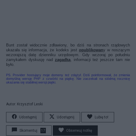
Bunt został widocznie zdławiony, bo dziś na stronach rządowych
ukazała się informacja, że kodeks jest
opublikowan
y w noszącym
wczorajszą datę dzienniku urzędowym. Gdy wczoraj po południu
zamykałem dyskusję nad
zagadką
, informacji też jeszcze tam nie
było.
PS. Provider hostujący moje domeny też zdążył. Dziś poinformował, że zmienia
domyślną wersję PHP z czwórki na piątkę. Nie zaczekali na siódmą rocznicę
ukazania się stabilnej wersji piątki.
Autor: Krzysztof Leski
Udostępnij
Udostępnij
Lubię to!
Skomentuj
17
Obserwuj notkę