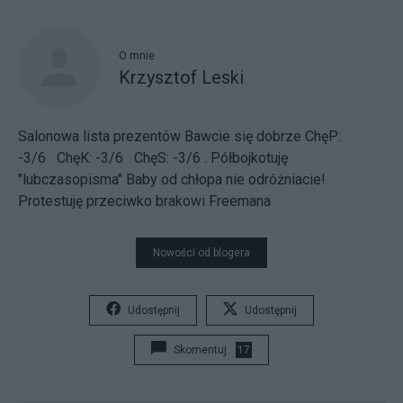
O mnie
Krzysztof Leski
Salonowa lista prezentów
Bawcie się dobrze
ChęP:
-3/6 ChęK: -3/6 ChęS: -3/6
.
Półbojkotuję
"lubczasopisma"
Baby od chłopa nie odróżniacie!
Protestuję przeciwko brakowi Freemana
Nowości od blogera
Udostępnij
Udostępnij
Skomentuj
17