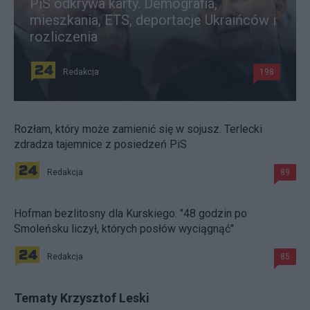
PiS odkrywa karty. Demografia,
mieszkania, ETS, deportacje Ukraińców i
rozliczenia
Redakcja
198
Rozłam, który może zamienić się w sojusz. Terlecki
zdradza tajemnice z posiedzeń PiS
Redakcja
89
Hofman bezlitosny dla Kurskiego. "48 godzin po
Smoleńsku liczył, których posłów wyciągnąć"
Redakcja
85
Tematy Krzysztof Leski