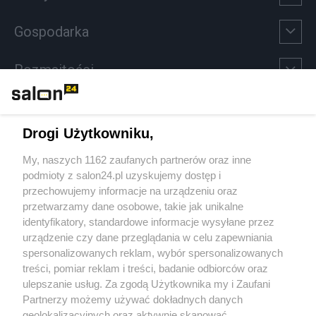
Gospodarka
Rozmaitości
Technologie
Drogi Użytkowniku,
Sport
My, naszych 1162 zaufanych partnerów oraz inne
podmioty z salon24.pl uzyskujemy dostęp i
Społeczeństwo
przechowujemy informacje na urządzeniu oraz
przetwarzamy dane osobowe, takie jak unikalne
Kultura
identyfikatory, standardowe informacje wysyłane przez
urządzenie czy dane przeglądania w celu zapewniania
spersonalizowanych reklam, wybór spersonalizowanych
treści, pomiar reklam i treści, badanie odbiorców oraz
ulepszanie usług. Za zgodą Użytkownika my i Zaufani
X
Facebook
Instagram
Youtube
Partnerzy możemy używać dokładnych danych
geolokalizacyjnych oraz aktywnie skanować