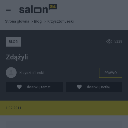
Strona główna
Blogi
Krzysztof Leski
5228
BLOG
Zdążyli
Krzysztof Leski
PRAWO
Obserwuj temat
Obserwuj notkę
1.02.2011