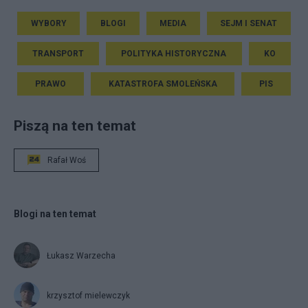
WYBORY
BLOGI
MEDIA
SEJM I SENAT
TRANSPORT
POLITYKA HISTORYCZNA
KO
PRAWO
KATASTROFA SMOLEŃSKA
PIS
Piszą na ten temat
Rafał Woś
Blogi na ten temat
Łukasz Warzecha
krzysztof mielewczyk