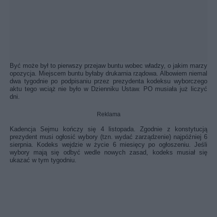
Być może był to pierwszy przejaw buntu wobec władzy, o jakim marzy
opozycja. Miejscem buntu byłaby drukarnia rządowa. Albowiem niemal
dwa tygodnie po podpisaniu przez prezydenta kodeksu wyborczego
aktu tego wciąż nie było w Dzienniku Ustaw. PO musiała już liczyć
dni.
Reklama
Kadencja Sejmu kończy się 4 listopada. Zgodnie z konstytucją
prezydent musi ogłosić wybory (tzn. wydać zarządzenie) najpóźniej 6
sierpnia. Kodeks wejdzie w życie 6 miesięcy po ogłoszeniu. Jeśli
wybory mają się odbyć wedle nowych zasad, kodeks musiał się
ukazać w tym tygodniu.