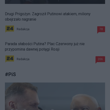
Drugi Prigożyn. Zagroził Putinowi atakiem, miliony
obejrzało nagranie
Redakcja
78
Parada słabości Putina? Plac Czerwony już nie
przypomina dawnej potęgi Rosji
Redakcja
206
#
PiS