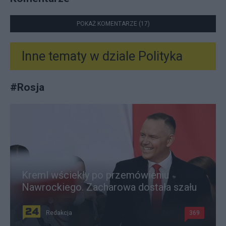
POKAŻ KOMENTARZE (17)
Inne tematy w dziale
Polityka
#
Rosja
Kreml wściekły po przemówieniu
Nawrockiego. Zacharowa dostała szału
Redakcja
369