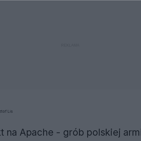
ztof Lis
t na Apache - grób polskiej armi