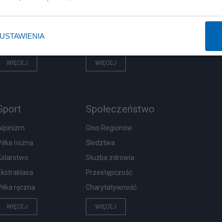
Prezydent
Centralny Port Komunikacyjny
NATO
Inwestycje
USTAWIENIA
KO
Podatki
WIĘCEJ
WIĘCEJ
Sport
Społeczeństwo
Alpinizm
Głos Regionów
Piłka nożna
Śledztwa
Kolarstwo
Służba zdrowia
Ekstraklasa
Przestępczość
Piłka ręczna
Charytatywność
WIĘCEJ
WIĘCEJ