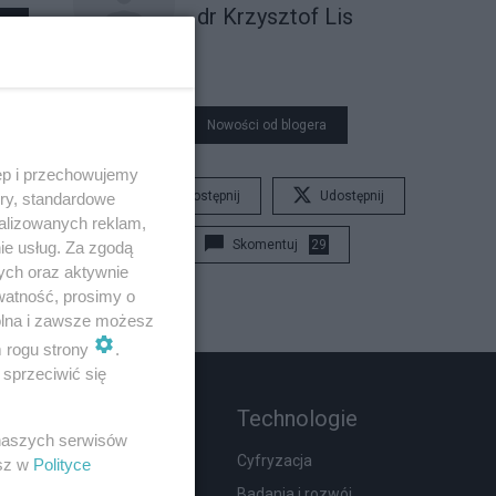
dr Krzysztof Lis
Nowości od blogera
ęp i przechowujemy
Udostępnij
Udostępnij
ory, standardowe
alizowanych reklam,
Skomentuj
29
ie usług. Za zgodą
ych oraz aktywnie
watność, prosimy o
wolna i zawsze możesz
m rogu strony
.
sprzeciwić się
Rozmaitości
Technologie
 naszych serwisów
Wypadki
Cyfryzacja
esz w
Polityce
Moda i uroda
Badania i rozwój