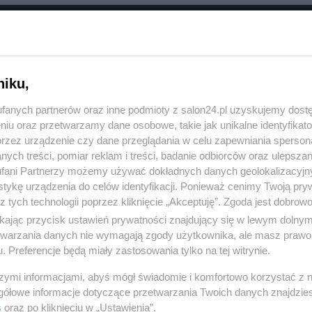
RÓĆ DO NOTKI
niku,
fanych partnerów oraz inne podmioty z salon24.pl uzyskujemy dost
niu oraz przetwarzamy dane osobowe, takie jak unikalne identyfikat
przez urządzenie czy dane przeglądania w celu zapewniania sperson
ych treści, pomiar reklam i treści, badanie odbiorców oraz ulepszan
fani Partnerzy możemy używać dokładnych danych geolokalizacyjn
tykę urządzenia do celów identyfikacji. Ponieważ cenimy Twoją pry
z tych technologii poprzez kliknięcie „Akceptuję”. Zgoda jest dobro
ikając przycisk ustawień prywatności znajdujący się w lewym dolny
etwarzania danych nie wymagają zgody użytkownika, ale masz prawo 
. Preferencje będą miały zastosowania tylko na tej witrynie.
Polityka
Gospodarka
szymi informacjami, abyś mógł świadomie i komfortowo korzystać z
PiS
Biznes
gółowe informacje dotyczące przetwarzania Twoich danych znajdzi
s
oraz po kliknięciu w „Ustawienia”.
Rząd
Pieniądze