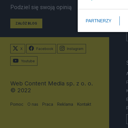
Podziel się swoją opinią
PARTNERZY
ZAŁÓŻ BLOG
X
Facebook
Instagram
Youtube
Web Content Media sp. z o. o.
© 2022
Pomoc
O nas
Praca
Reklama
Kontakt