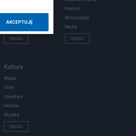
Hobby
Internet
Pogoda
Motoryzacja
AKCEPTUJĘ
Zwierzęta
Nauka
WIĘCEJ
WIĘCEJ
Kultura
Media
Teatr
Literatura
Historia
Muzyka
WIĘCEJ