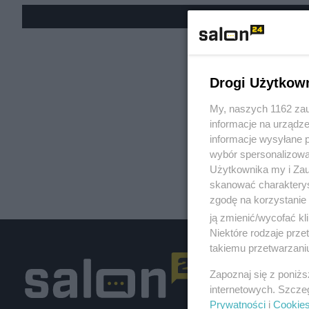
« W
Drogi Użytkow
My, naszych 1162 zau
informacje na urządze
informacje wysyłane 
wybór spersonalizowan
Użytkownika my i Zau
skanować charakterys
zgodę na korzystanie 
ją zmienić/wycofać kl
Niektóre rodzaje prz
takiemu przetwarzaniu
Zapoznaj się z poniż
internetowych. Szcze
Prywatności
i
Cookie