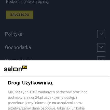
Podziel się swoją opinią
ZAŁÓŻ BLOG
Polityka
Gospodarka
Rozmaitości
Technologie
Drogi Użytkowniku,
Sport
My, naszych 1162 zaufanych partnerów oraz inne
podmioty z salon24.pl uzyskujemy dostęp i
Społeczeństwo
przechowujemy informacje na urządzeniu oraz
przetwarzamy dane osobowe, takie jak unikalne