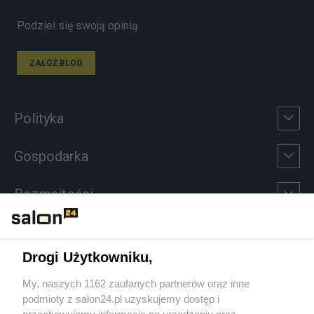
Podziel się swoją opinią
ZAŁÓŻ BLOG
Polityka
Gospodarka
Rozmaitości
Technologie
Drogi Użytkowniku,
Sport
My, naszych 1162 zaufanych partnerów oraz inne
podmioty z salon24.pl uzyskujemy dostęp i
Społeczeństwo