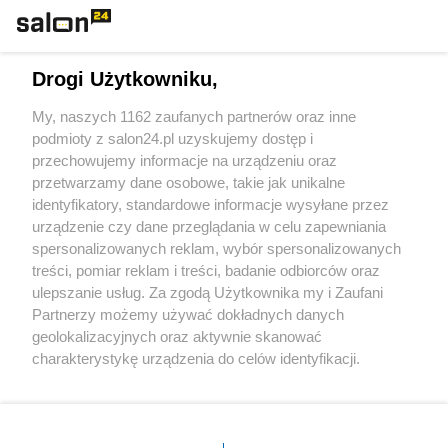
Technologie
Drogi Użytkowniku,
Sport
My, naszych 1162 zaufanych partnerów oraz inne
podmioty z salon24.pl uzyskujemy dostęp i
Społeczeństwo
przechowujemy informacje na urządzeniu oraz
przetwarzamy dane osobowe, takie jak unikalne
Kultura
identyfikatory, standardowe informacje wysyłane przez
urządzenie czy dane przeglądania w celu zapewniania
spersonalizowanych reklam, wybór spersonalizowanych
treści, pomiar reklam i treści, badanie odbiorców oraz
ulepszanie usług. Za zgodą Użytkownika my i Zaufani
X
Facebook
Instagram
Youtube
Partnerzy możemy używać dokładnych danych
geolokalizacyjnych oraz aktywnie skanować
charakterystykę urządzenia do celów identyfikacji.
Web Content Media sp. z o. o. © 2022
Ponieważ cenimy Twoją prywatność, prosimy o zgodę na
korzystanie z tych technologii poprzez kliknięcie
„Akceptuję”. Zgoda jest dobrowolna i zawsze możesz ją
Pomoc
O nas
Praca
Reklama
Kontakt
zmienić/wycofać klikając przycisk ustawień prywatności