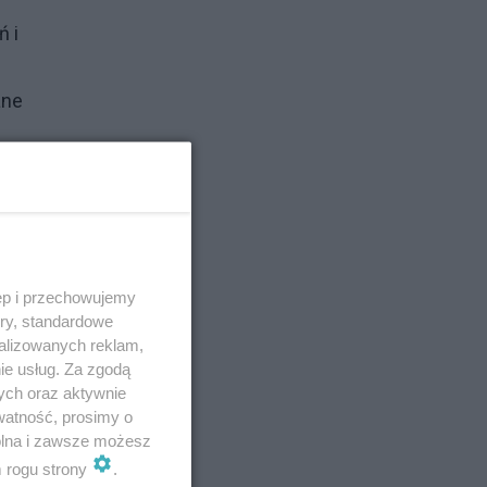
 i
ane
się
i
ęp i przechowujemy
ory, standardowe
ożę
alizowanych reklam,
ie usług. Za zgodą
ych oraz aktywnie
watność, prosimy o
wolna i zawsze możesz
m rogu strony
.