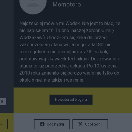
Momotoro
Najcześciej mówią mi Wodek. Nie jest to błąd, że
nie napisałem "ł". Trudno inaczej zdrobnić imię
Wodzisław:). Urodziłem się kilka dni przed
zakończeniem stanu wojennego. Z lat 80' nic
szczególnego nie pamiętam, a z 90' szkołę
podstawową i kawałek technikum. Dojrzewanie i
studia to już poprzednia dekada. Po 10 kwietnia
2010 roku zmieniło się bardzo wiele nie tylko do
okoła mnie, ale także i we mnie.
Nowości od blogera
0
G
Udostępnij
Udostępnij