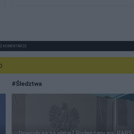
Ż KOMENTARZE
o
#
Śledztwa
Dowody są za słabe? Podejrzany ws. RARS