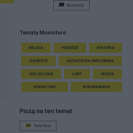
Skomentuj
Tematy Momotoro
RELIGIA
PODRÓŻE
HISTORIA
OSOBISTE
KATASTROFA SMOLEŃSKA
SOCJOLOGIA
LGBT
MUZEA
GÓRNICTWO
KORONAWIRUS
Piszą na ten temat
Rafał Woś