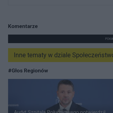
Komentarze
POKA
Inne tematy w dziale
Społeczeństw
#
Głos Regionów
Audyt Szpitala Południowego potwierdził