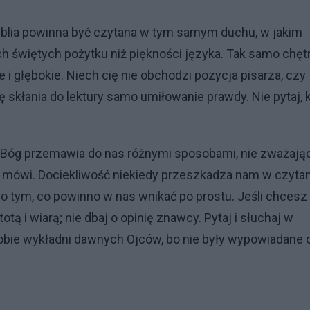
Biblia powinna być czytana w tym samym duchu, w jakim
h świętych pożytku niż piękności języka. Tak samo chęt
e i głębokie. Niech cię nie obchodzi pozycja pisarza, czy
cię skłania do lektury samo umiłowanie prawdy. Nie pytaj, 
i. Bóg przemawia do nas różnymi sposobami, nie zważają
On mówi. Dociekliwość niekiedy przeszkadza nam w czyta
o tym, co powinno w nas wnikać po prostu. Jeśli chcesz
otą i wiarą; nie dbaj o opinię znawcy. Pytaj i słuchaj w
sobie wykładni dawnych Ojców, bo nie były wypowiadane 