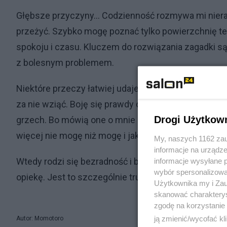
Głębsze przyczyny... Codzienność rozmywa mi nier
przeżyć. Szybko mogę poznać tylko powierzchnię t
spokoju i czasu. Kluczem do rozwiązania zagadki są
z bolesnym problemem.
Niektóre przeczy łatwiej udaje mi się rozpoznać, a ni
za nie wziąć. Boję się prawdy o sobie tam zawartej, 
Drogi Użytkow
grzech. Bo mówią one o mnie nieraz więcej niż te, k
więcej nie mogę niż mogę i jak niewiele ode mnie za
My, naszych 1162 zau
informacje na urządze
Wtedy rodzi się bezradność i bezsilność, na które 
informacje wysyłane 
wybór spersonalizowan
opiekę. Jest to szczególnie trudne, gdy za mocno wi
Użytkownika my i Zau
skanować charakterys
zgodę na korzystanie 
ją zmienić/wycofać kl
Autor: Momotoro