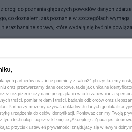
az drogi do poznania głębszych powodów danych zdarzeń
ego, co doznałem, zaś poznanie w szczegółach wymaga
 nieraz banalne sprawy, które wydają się być nie powiąz
ektóre są na tyle trudne, że nieraz brakuje mi odwagi, by 
boje się odkrywać te tereny, w których szamocze się zło 
niku,
tóre są grzeczne i pobożne. Mówią też prawdę o tym, że
leży.
fanych partnerów oraz inne podmioty z salon24.pl uzyskujemy dost
niu oraz przetwarzamy dane osobowe, takie jak unikalne identyfikat
jedynym lekarstwem jest zaufanie w Boża opatrzność, w B
przez urządzenie czy dane przeglądania w celu zapewniania sperson
ych treści, pomiar reklam i treści, badanie odbiorców oraz ulepszan
erze w swoje siły i umiejętności.
fani Partnerzy możemy używać dokładnych danych geolokalizacyjn
tykę urządzenia do celów identyfikacji. Ponieważ cenimy Twoją pry
z tych technologii poprzez kliknięcie „Akceptuję”. Zgoda jest dobro
ikając przycisk ustawień prywatności znajdujący się w lewym dolny