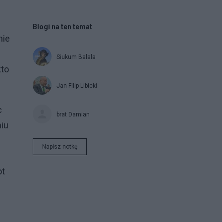
Blogi na ten temat
nie
Siukum Balala
kto
Jan Filip Libicki
c
brat Damian
niu
Napisz notkę
ot