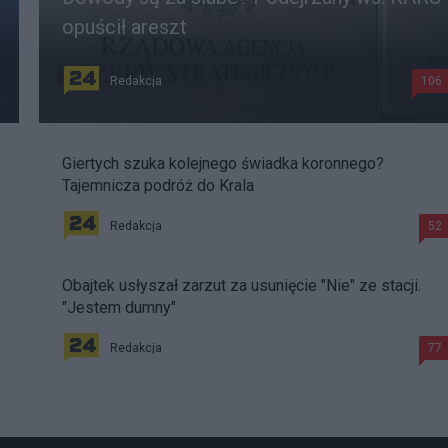
opuścił areszt
Redakcja
106
Giertych szuka kolejnego świadka koronnego?
Tajemnicza podróż do Krala
Redakcja
52
Obajtek usłyszał zarzut za usunięcie "Nie" ze stacji.
"Jestem dumny"
Redakcja
77