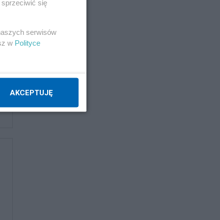
sprzeciwić się
 naszych serwisów
esz w
Polityce
AKCEPTUJĘ