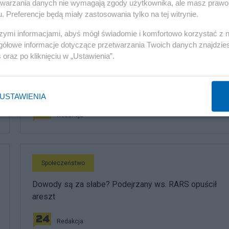
etwarzania danych nie wymagają zgody użytkownika, ale masz prawo 
. Preferencje będą miały zastosowania tylko na tej witrynie.
komentuj
Obserwuj notkę
szymi informacjami, abyś mógł świadomie i komfortowo korzystać z
gółowe informacje dotyczące przetwarzania Twoich danych znajdzi
s
oraz po kliknięciu w „Ustawienia”.
Społeczeństwo
Burza po decyzjach Nawrockiego. "Kibol ułaskawił
kibola? To propaganda"
USTAWIENIA
Redakcja
Społeczeństwo
Dowody są za słabe? Podejrzany ws. RARS opuścił
areszt
Redakcja