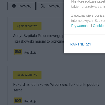
Niektóre rodzaje prz
takiemu przetwarzaniu
Udostępnij
Udostępnij
Lubię to!
S
Zapoznaj się z poniż
internetowych. Szcze
Prywatności
i
Cookie
Społeczeństwo
Audyt Szpitala Południowego potwierdził najgorsze.
Trzaskowski musiał to przyznać
PARTNERZY
Redakcja
Społeczeństwo
Rekord na lotnisku we Wrocławiu. Te kierunki podbiły
serca
Redakcja