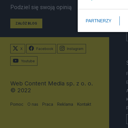
Podziel się swoją opinią
PARTNERZY
ZAŁÓŻ BLOG
X
Facebook
Instagram
Youtube
Web Content Media sp. z o. o.
© 2022
Pomoc
O nas
Praca
Reklama
Kontakt