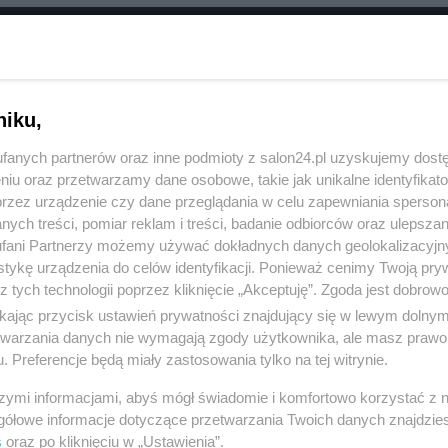
RÓĆ DO NOTKI
niku,
fanych partnerów oraz inne podmioty z salon24.pl uzyskujemy dost
niu oraz przetwarzamy dane osobowe, takie jak unikalne identyfikat
przez urządzenie czy dane przeglądania w celu zapewniania sperson
ych treści, pomiar reklam i treści, badanie odbiorców oraz ulepszan
fani Partnerzy możemy używać dokładnych danych geolokalizacyjn
tykę urządzenia do celów identyfikacji. Ponieważ cenimy Twoją pry
z tych technologii poprzez kliknięcie „Akceptuję”. Zgoda jest dobro
ikając przycisk ustawień prywatności znajdujący się w lewym dolny
etwarzania danych nie wymagają zgody użytkownika, ale masz prawo 
. Preferencje będą miały zastosowania tylko na tej witrynie.
Polityka
Gospodarka
szymi informacjami, abyś mógł świadomie i komfortowo korzystać z
Rosja
Biznes
gółowe informacje dotyczące przetwarzania Twoich danych znajdzi
s
oraz po kliknięciu w „Ustawienia”.
PiS
Pieniądze