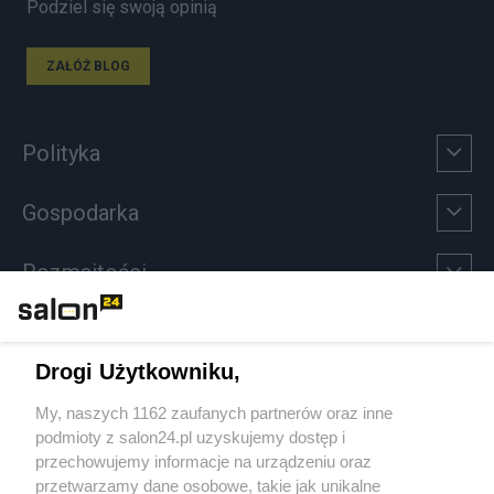
Podziel się swoją opinią
ZAŁÓŻ BLOG
Polityka
Gospodarka
Rozmaitości
Technologie
Drogi Użytkowniku,
Sport
My, naszych 1162 zaufanych partnerów oraz inne
podmioty z salon24.pl uzyskujemy dostęp i
Społeczeństwo
przechowujemy informacje na urządzeniu oraz
przetwarzamy dane osobowe, takie jak unikalne