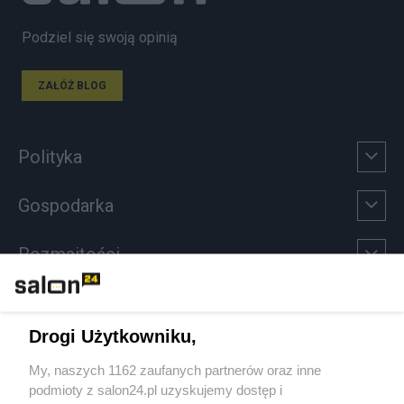
Podziel się swoją opinią
ZAŁÓŻ BLOG
Polityka
Gospodarka
Rozmaitości
Technologie
Drogi Użytkowniku,
Sport
My, naszych 1162 zaufanych partnerów oraz inne
podmioty z salon24.pl uzyskujemy dostęp i
Społeczeństwo