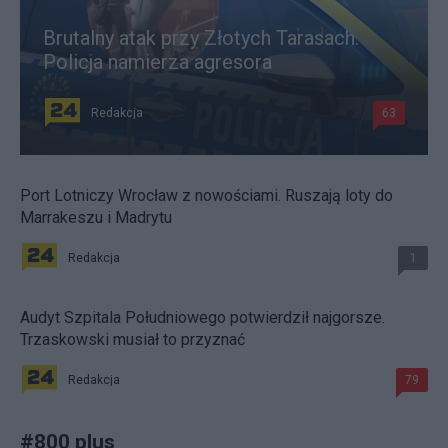
Brutalny atak przy Złotych Tarasach.
Policja namierza agresora
Redakcja
63
Port Lotniczy Wrocław z nowościami. Ruszają loty do
Marrakeszu i Madrytu
Redakcja
1
Audyt Szpitala Południowego potwierdził najgorsze.
Trzaskowski musiał to przyznać
Redakcja
79
#
800 plus