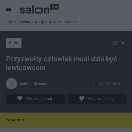
Strona główna
Blogi
Kultura Liberalna
181
BLOG
Przyzwoity człowiek musi dziś być
lewicowcem
Kultura Liberalna
SOCJOLOGIA
Obserwuj temat
Obserwuj notkę
28.04.2019