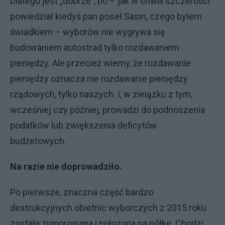
Dlatego jest „dobrze”, bo – jak w chwili szczerości
powiedział kiedyś pan poseł Sasin, czego byłem
świadkiem – wyborów nie wygrywa się
budowaniem autostrad tylko rozdawaniem
pieniędzy. Ale przecież wiemy, że rozdawanie
pieniędzy oznacza nie rozdawanie pieniędzy
rządowych, tylko naszych. I, w związku z tym,
wcześniej czy później, prowadzi do podnoszenia
podatków lub zwiększenia deficytów
budżetowych.
Na razie nie doprowadziło.
Po pierwsze, znaczna część bardzo
destrukcyjnych obietnic wyborczych z 2015 roku
została zignorowana i położona na półkę. Chodzi