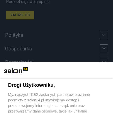
Podziel się swoją opinią
ZAŁÓŻ BLOG
Polityka
Gospodarka
Rozmaitości
Technologie
Drogi Użytkowniku,
Sport
My, naszych 1162 zaufanych partnerów oraz inne
podmioty z salon24.pl uzyskujemy dostęp i
Społeczeństwo
przechowujemy informacje na urządzeniu oraz
przetwarzamy dane osobowe, takie jak unikalne