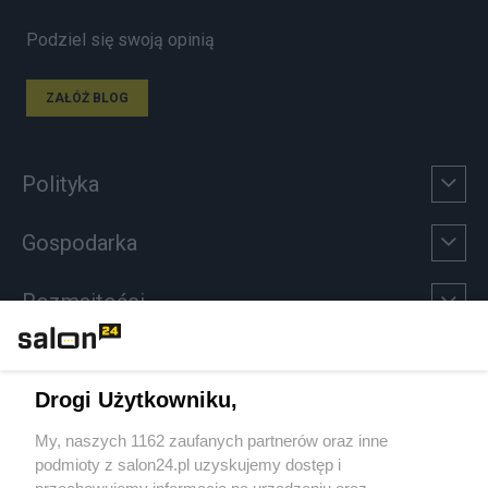
Podziel się swoją opinią
ZAŁÓŻ BLOG
Polityka
Gospodarka
Rozmaitości
Technologie
Drogi Użytkowniku,
Sport
My, naszych 1162 zaufanych partnerów oraz inne
podmioty z salon24.pl uzyskujemy dostęp i
Społeczeństwo