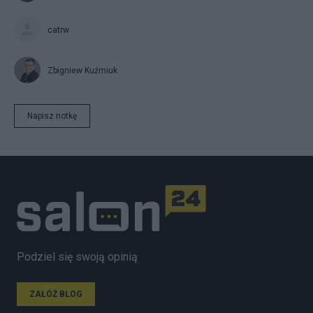
catrw
Zbigniew Kuźmiuk
Napisz notkę
Podziel się swoją opinią
ZAŁÓŻ BLOG