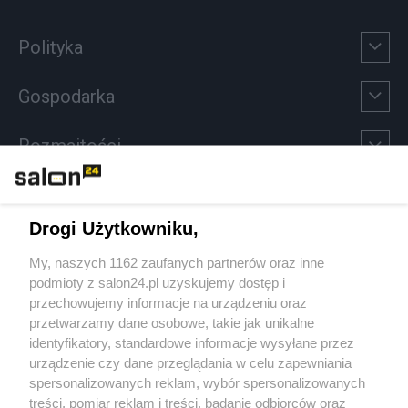
Polityka
Gospodarka
Rozmaitości
Technologie
Drogi Użytkowniku,
Sport
My, naszych 1162 zaufanych partnerów oraz inne
podmioty z salon24.pl uzyskujemy dostęp i
Społeczeństwo
przechowujemy informacje na urządzeniu oraz
przetwarzamy dane osobowe, takie jak unikalne
Kultura
identyfikatory, standardowe informacje wysyłane przez
urządzenie czy dane przeglądania w celu zapewniania
spersonalizowanych reklam, wybór spersonalizowanych
treści, pomiar reklam i treści, badanie odbiorców oraz