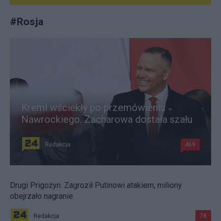
#
Rosja
Kreml wściekły po przemówieniu
Nawrockiego. Zacharowa dostała szału
Redakcja
469
Drugi Prigożyn. Zagroził Putinowi atakiem, miliony
obejrzało nagranie
Redakcja
78