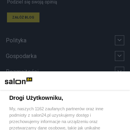
Podziel się swoją opinią
ZAŁÓŻ BLOG
Polityka
Gospodarka
Rozmaitości
Technologie
Drogi Użytkowniku,
Sport
My, naszych 1162 zaufanych partnerów oraz inne
podmioty z salon24.pl uzyskujemy dostęp i
Społeczeństwo
przechowujemy informacje na urządzeniu oraz
przetwarzamy dane osobowe, takie jak unikalne