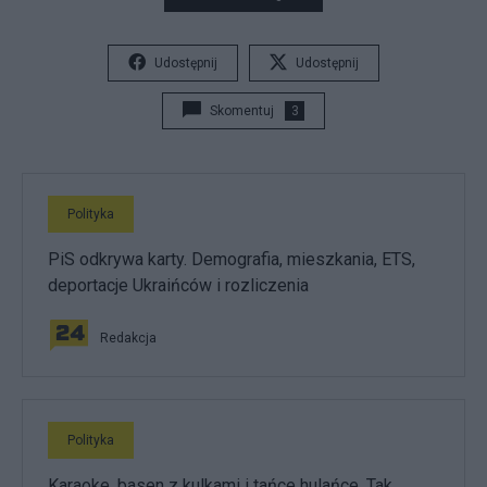
Udostępnij
Udostępnij
Skomentuj
3
Polityka
PiS odkrywa karty. Demografia, mieszkania, ETS,
deportacje Ukraińców i rozliczenia
Redakcja
Polityka
Karaoke, basen z kulkami i tańce hulańce. Tak