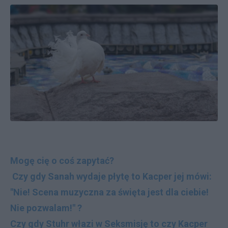
Mogę cię o coś zapytać?
Czy gdy Sanah wydaje płytę to Kacper jej mówi:
"Nie! Scena muzyczna za święta jest dla ciebie!
Nie pozwalam!" ?
Czy gdy Stuhr włazi w Seksmisję to czy Kacper