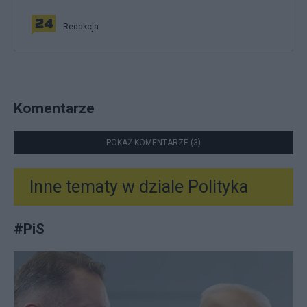
Redakcja
Komentarze
POKAŻ KOMENTARZE (3)
Inne tematy w dziale
Polityka
#
PiS