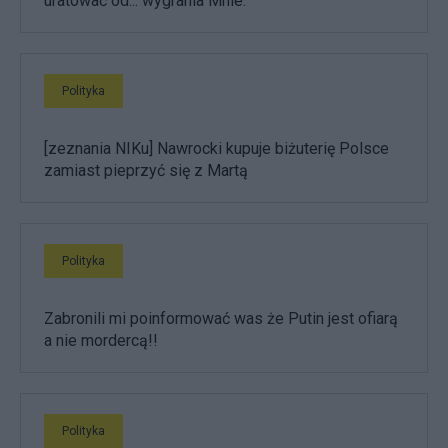
uratować od... wygrania Mnie.
Polityka
[zeznania NIKu] Nawrocki kupuje biżuterię Polsce
zamiast pieprzyć się z Martą
Polityka
Zabronili mi poinformować was że Putin jest ofiarą
a nie mordercą!!
Polityka