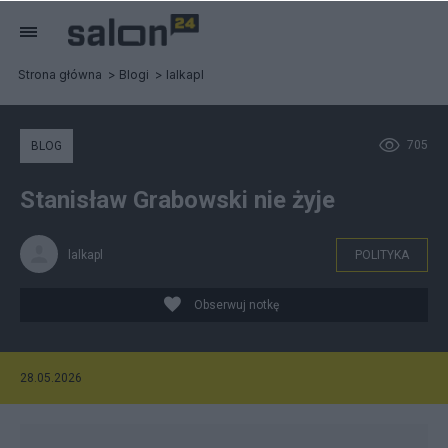
Strona główna
Blogi
lalkapl
705
BLOG
Stanisław Grabowski nie żyje
lalkapl
POLITYKA
Obserwuj notkę
28.05.2026