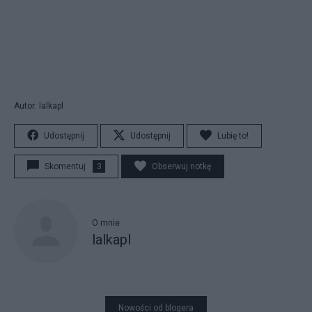
Autor: lalkapl
Udostępnij
Udostępnij
Lubię to!
Skomentuj
3
Obserwuj notkę
O mnie
lalkapl
Nowości od blogera