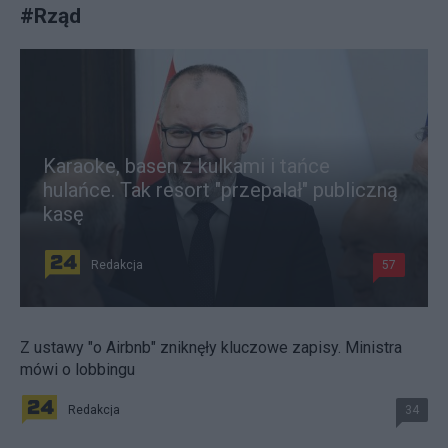
#
Rząd
Karaoke, basen z kulkami i tańce
hulańce. Tak resort "przepalał" publiczną
kasę
Redakcja
57
Z ustawy "o Airbnb" zniknęły kluczowe zapisy. Ministra
mówi o lobbingu
Redakcja
34