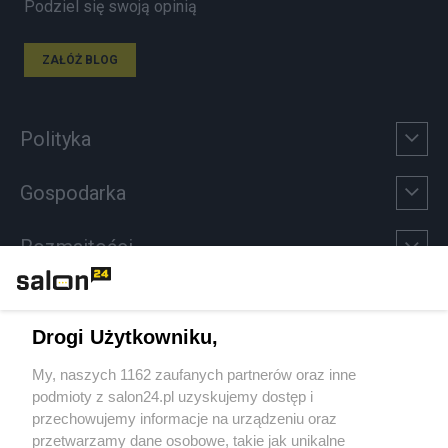
Podziel się swoją opinią
ZAŁÓŻ BLOG
Polityka
Gospodarka
Rozmaitości
Technologie
Drogi Użytkowniku,
Sport
My, naszych 1162 zaufanych partnerów oraz inne
podmioty z salon24.pl uzyskujemy dostęp i
Społeczeństwo
przechowujemy informacje na urządzeniu oraz
przetwarzamy dane osobowe, takie jak unikalne