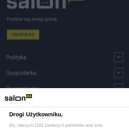
Podziel się swoją opinią
ZAŁÓŻ BLOG
Polityka
Gospodarka
Rozmaitości
Technologie
Drogi Użytkowniku,
Sport
My, naszych 1162 zaufanych partnerów oraz inne