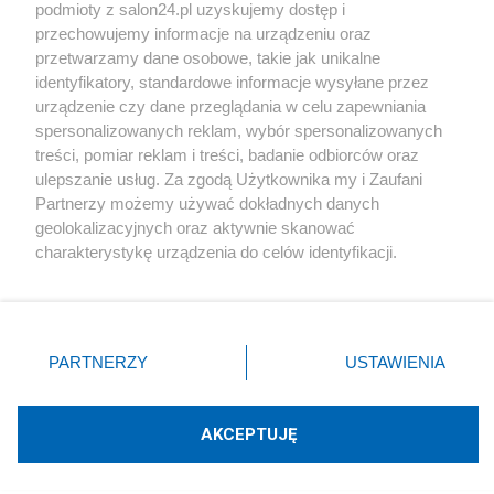
podmioty z salon24.pl uzyskujemy dostęp i
Społeczeństwo
przechowujemy informacje na urządzeniu oraz
przetwarzamy dane osobowe, takie jak unikalne
Kultura
identyfikatory, standardowe informacje wysyłane przez
urządzenie czy dane przeglądania w celu zapewniania
spersonalizowanych reklam, wybór spersonalizowanych
treści, pomiar reklam i treści, badanie odbiorców oraz
ulepszanie usług. Za zgodą Użytkownika my i Zaufani
X
Facebook
Instagram
Youtube
Partnerzy możemy używać dokładnych danych
geolokalizacyjnych oraz aktywnie skanować
charakterystykę urządzenia do celów identyfikacji.
Web Content Media sp. z o. o. © 2022
Ponieważ cenimy Twoją prywatność, prosimy o zgodę na
korzystanie z tych technologii poprzez kliknięcie
„Akceptuję”. Zgoda jest dobrowolna i zawsze możesz ją
Pomoc
O nas
Praca
Reklama
Kontakt
zmienić/wycofać klikając przycisk ustawień prywatności
PARTNERZY
USTAWIENIA
znajdujący się w lewym dolnym rogu strony
. Niektóre
rodzaje przetwarzania danych nie wymagają zgody
użytkownika, ale masz prawo sprzeciwić się takiemu
AKCEPTUJĘ
przetwarzaniu. Preferencje będą miały zastosowania tylko
Technologię dostarcza:
W3media.pl
na tej witrynie.