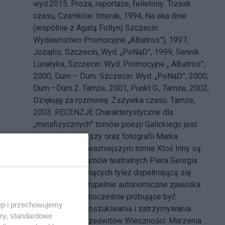
wyd.2015. Proza, reportaże, felietony: Trzask
czasu, Czarnków: Interak, 1994; Na oka dnie
(wspólnie z Agatą Foltyn) Szczecin:
Wydawnictwo Promocyjne „Albatros”), 1997,
Jozajtis, Szczecin, Wyd. „PoNaD”, 1999, Sennik
Lunatyka, Szczecin: Wyd. Promocyjne „ Albatros”,
2000, Dum – Dum. Szczecin: Wyd. „PoNaD”, 2000,
Dum –Dum 2. Tamże, 2001, Punkt G., Tamże, 2002,
Dziękuję za rozmowę. Zszywka czasu. Tamże,
2003. RECENZJE Charakterystyczne dla
„metafizycznych” tomów poezji Galickiego jest
połączenie wierszy oraz fotografii Marka
Poźniaka (w najważniejszym tomie Ktoś Inny są
to zdjęcia kostiumów teatralnych Piera Georgia
Furlana), stanowiących tyleż dopełniającą się
całość, co dwa zupełnie autonomiczne zjawiska
artystyczne, jednocześnie próbujące być
ęp i przechowujemy
świadectwem poszukiwania i zatrzymywania
ory, standardowe
przez sztukę prześwitów Wieczności. Marzenia