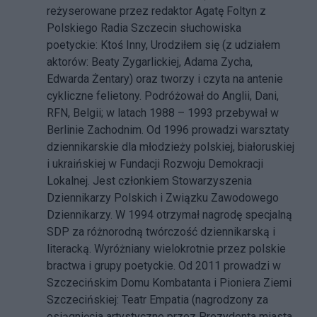
reżyserowane przez redaktor Agatę Foltyn z
Polskiego Radia Szczecin słuchowiska
poetyckie: Ktoś Inny, Urodziłem się (z udziałem
aktorów: Beaty Zygarlickiej, Adama Zycha,
Edwarda Żentary) oraz tworzy i czyta na antenie
cykliczne felietony. Podróżował do Anglii, Dani,
RFN, Belgii; w latach 1988 – 1993 przebywał w
Berlinie Zachodnim. Od 1996 prowadzi warsztaty
dziennikarskie dla młodzieży polskiej, białoruskiej
i ukraińskiej w Fundacji Rozwoju Demokracji
Lokalnej. Jest członkiem Stowarzyszenia
Dziennikarzy Polskich i Związku Zawodowego
Dziennikarzy. W 1994 otrzymał nagrodę specjalną
SDP za różnorodną twórczość dziennikarską i
literacką. Wyróżniany wielokrotnie przez polskie
bractwa i grupy poetyckie. Od 2011 prowadzi w
Szczecińskim Domu Kombatanta i Pioniera Ziemi
Szczecińskiej: Teatr Empatia (nagrodzony za
osiągnięcia artystyczne przez Prezydenta miasta