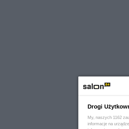
Drogi Użytkow
My, naszych 1162 zau
informacje na urządze