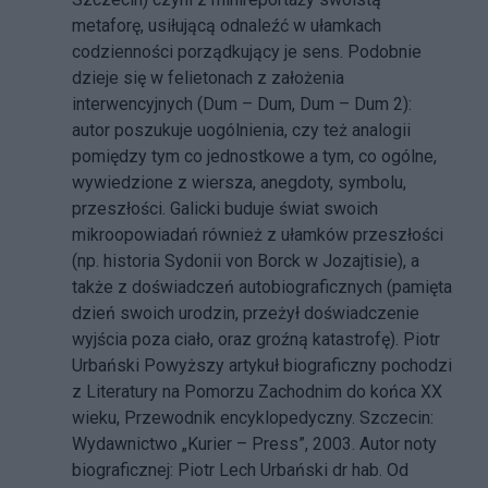
metaforę, usiłującą odnaleźć w ułamkach
codzienności porządkujący je sens. Podobnie
dzieje się w felietonach z założenia
interwencyjnych (Dum – Dum, Dum – Dum 2):
autor poszukuje uogólnienia, czy też analogii
pomiędzy tym co jednostkowe a tym, co ogólne,
wywiedzione z wiersza, anegdoty, symbolu,
przeszłości. Galicki buduje świat swoich
mikroopowiadań również z ułamków przeszłości
(np. historia Sydonii von Borck w Jozajtisie), a
także z doświadczeń autobiograficznych (pamięta
dzień swoich urodzin, przeżył doświadczenie
wyjścia poza ciało, oraz groźną katastrofę). Piotr
Urbański Powyższy artykuł biograficzny pochodzi
z Literatury na Pomorzu Zachodnim do końca XX
wieku, Przewodnik encyklopedyczny. Szczecin:
Wydawnictwo „Kurier – Press”, 2003. Autor noty
biograficznej: Piotr Lech Urbański dr hab. Od