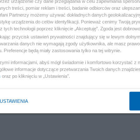
przez urządzenie czy dane przeglądania w celu zapewniania sperson
ych treści, pomiar reklam i treści, badanie odbiorców oraz ulepszan
fani Partnerzy możemy używać dokładnych danych geolokalizacyjn
tykę urządzenia do celów identyfikacji. Ponieważ cenimy Twoją pry
z tych technologii poprzez kliknięcie „Akceptuję”. Zgoda jest dobro
ikając przycisk ustawień prywatności znajdujący się w lewym dolny
etwarzania danych nie wymagają zgody użytkownika, ale masz prawo 
. Preferencje będą miały zastosowania tylko na tej witrynie.
szymi informacjami, abyś mógł świadomie i komfortowo korzystać z
gółowe informacje dotyczące przetwarzania Twoich danych znajdzi
s
oraz po kliknięciu w „Ustawienia”.
USTAWIENIA