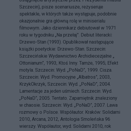
Szczecin), pisze scenariusze, reżyseruje
spektakle, w których także występuje, podobnie
okazjonalnie gra główną rolę w miniserialu
filmowym. Jako dziennikarz debiutował w 1971
roku w tygodniku „Na przełaj”. Debiut literacki:
Drzewo-Stan (1993). Opublikował następujące
książki poetyckie: Drzewo-Stan. Szczecin:
Szczecińskie Wydawnictwo Archidiecezjalne „
Ottonianum”, 1993; Ktoś Inny. Tamże, 1995; Efekt
motyla. Szczecin: Wyd. „PoNaD”, 1999. Cisza.
Szczecin: Wyd. Promocyjne „Albatros”, 2003,
KrzykOkrzyk, Szczecin: Wyd. „PoNaD”, 2004.
Lamentacje za jeden uśmiech. Szczecin: Wyd.
„PoNaD”, 2005. Tentato. Zapamiętnik znaleziony
w chaosie. Szczecin: Wyd. „PoNaD”, 2007. Lawa
rozmowy o Polsce. Współautor. Kraków: Solidarni
2010, Arcana, 2012, Antologia Smoleńska 96
wierszy. Współautor, wyd. Solidarni 2010, rok