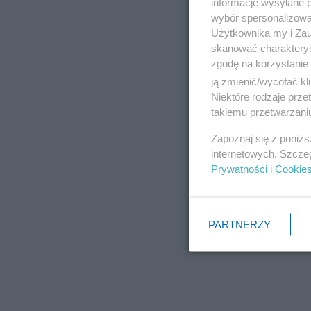
informacje wysyłane 
wybór spersonalizowan
Użytkownika my i Zau
skanować charakterys
zgodę na korzystanie 
ją zmienić/wycofać kl
Niektóre rodzaje prz
takiemu przetwarzaniu
Zapoznaj się z poniż
internetowych. Szcze
Prywatności
i
Cookie
PARTNERZY