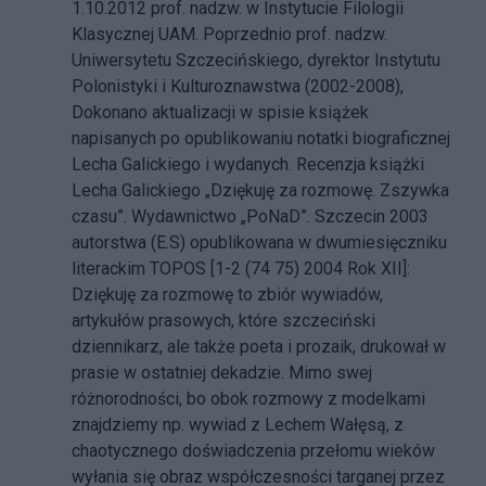
1.10.2012 prof. nadzw. w Instytucie Filologii
Klasycznej UAM. Poprzednio prof. nadzw.
Uniwersytetu Szczecińskiego, dyrektor Instytutu
Polonistyki i Kulturoznawstwa (2002-2008),
Dokonano aktualizacji w spisie książek
napisanych po opublikowaniu notatki biograficznej
Lecha Galickiego i wydanych. Recenzja książki
Lecha Galickiego „Dziękuję za rozmowę. Zszywka
czasu”. Wydawnictwo „PoNaD”. Szczecin 2003
autorstwa (E.S) opublikowana w dwumiesięczniku
literackim TOPOS [1-2 (74 75) 2004 Rok XII]:
Dziękuję za rozmowę to zbiór wywiadów,
artykułów prasowych, które szczeciński
dziennikarz, ale także poeta i prozaik, drukował w
prasie w ostatniej dekadzie. Mimo swej
różnorodności, bo obok rozmowy z modelkami
znajdziemy np. wywiad z Lechem Wałęsą, z
chaotycznego doświadczenia przełomu wieków
wyłania się obraz współczesności targanej przez