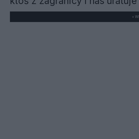
ktoś z zagranicy i nas uratuje
« W