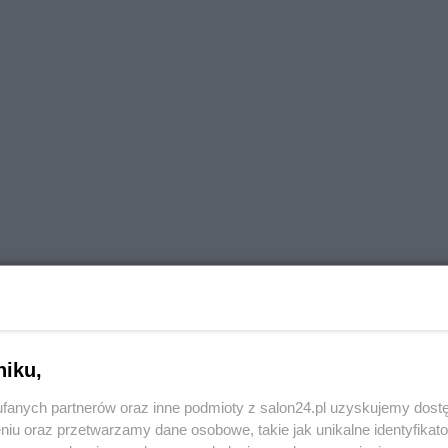
niku,
fanych partnerów oraz inne podmioty z salon24.pl uzyskujemy dost
niu oraz przetwarzamy dane osobowe, takie jak unikalne identyfikat