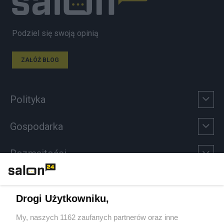
Podziel się swoją opinią
ZAŁÓŻ BLOG
Polityka
Gospodarka
Rozmaitości
Technologie
Drogi Użytkowniku,
Sport
My, naszych 1162 zaufanych partnerów oraz inne