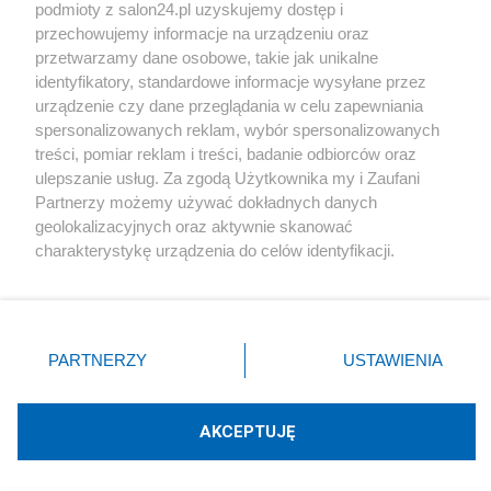
podmioty z salon24.pl uzyskujemy dostęp i
Społeczeństwo
przechowujemy informacje na urządzeniu oraz
przetwarzamy dane osobowe, takie jak unikalne
Kultura
identyfikatory, standardowe informacje wysyłane przez
urządzenie czy dane przeglądania w celu zapewniania
spersonalizowanych reklam, wybór spersonalizowanych
treści, pomiar reklam i treści, badanie odbiorców oraz
ulepszanie usług. Za zgodą Użytkownika my i Zaufani
X
Facebook
Instagram
Youtube
Partnerzy możemy używać dokładnych danych
geolokalizacyjnych oraz aktywnie skanować
charakterystykę urządzenia do celów identyfikacji.
Web Content Media sp. z o. o. © 2022
Ponieważ cenimy Twoją prywatność, prosimy o zgodę na
korzystanie z tych technologii poprzez kliknięcie
„Akceptuję”. Zgoda jest dobrowolna i zawsze możesz ją
Pomoc
O nas
Praca
Reklama
Kontakt
zmienić/wycofać klikając przycisk ustawień prywatności
PARTNERZY
USTAWIENIA
znajdujący się w lewym dolnym rogu strony
. Niektóre
rodzaje przetwarzania danych nie wymagają zgody
użytkownika, ale masz prawo sprzeciwić się takiemu
AKCEPTUJĘ
przetwarzaniu. Preferencje będą miały zastosowania tylko
Technologię dostarcza:
W3media.pl
na tej witrynie.