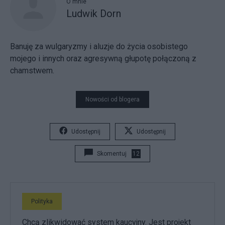
O mnie
Ludwik Dorn
Banuję za wulgaryzmy i aluzje do życia osobistego
mojego i innych oraz agresywną głupotę połączoną z
chamstwem.
Nowości od blogera
Udostępnij
Udostępnij
Skomentuj
12
Polityka
Chcą zlikwidować system kaucyjny. Jest projekt