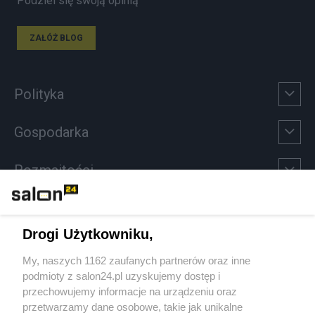
Podziel się swoją opinią
ZAŁÓŻ BLOG
Polityka
Gospodarka
Rozmaitości
Technologie
Drogi Użytkowniku,
Sport
My, naszych 1162 zaufanych partnerów oraz inne
podmioty z salon24.pl uzyskujemy dostęp i
Społeczeństwo
przechowujemy informacje na urządzeniu oraz
przetwarzamy dane osobowe, takie jak unikalne