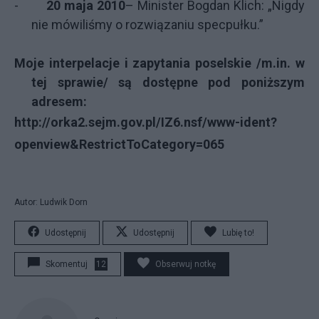
-
20 maja 2010
– Minister Bogdan Klich: „Nigdy
nie mówiliśmy o rozwiązaniu specpułku.”
Moje interpelacje i zapytania poselskie /m.in. w
tej sprawie/ są dostępne pod poniższym
adresem:
http://orka2.sejm.gov.pl/IZ6.nsf/www-ident?
openview&RestrictToCategory=065
Autor: Ludwik Dorn
Udostępnij
Udostępnij
Lubię to!
Skomentuj
12
Obserwuj notkę