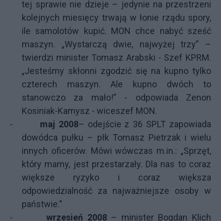
tej sprawie nie dzieje – jedynie na przestrzeni
kolejnych miesięcy trwają w łonie rządu spory,
ile samolotów kupić. MON chce nabyć sześć
maszyn. „Wystarczą dwie, najwyżej trzy” –
twierdzi minister Tomasz Arabski - Szef KPRM.
„Jesteśmy skłonni zgodzić się na kupno tylko
czterech maszyn. Ale kupno dwóch to
stanowczo za mało!” - odpowiada Zenon
Kosiniak-Kamysz - wiceszef MON.
-
maj 2008
– odejście z 36 SPLT zapowiada
dowódca pułku – płk Tomasz Pietrzak i wielu
innych oficerów. Mówi wówczas m.in.: „
Sprzęt,
który mamy, jest przestarzały. Dla nas to coraz
większe ryzyko i coraz większa
odpowiedzialność za najważniejsze osoby w
państwie.”
-
wrzesień 2008
– minister Bogdan Klich