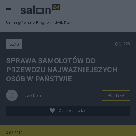
Strona główna
Blogi
Ludwik Dorn
728
BLOG
SPRAWA SAMOLOTÓW DO
PRZEWOZU NAJWAŻNIEJSZYCH
OSÓB W PAŃSTWIE
Ludwik Dorn
POLITYKA
Obserwuj notkę
4.06.2010