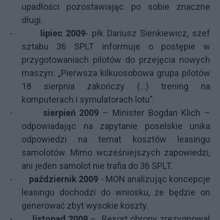
upadłości pozostawiając po sobie znaczne
długi.
-
lipiec 2009
-
płk Dariusz Sienkiewicz, szef
sztabu 36 SPLT informuje o postępie w
przygotowaniach pilotów do przejęcia nowych
maszyn: „Pierwsza kilkuosobowa grupa pilotów
18 sierpnia zakończy (…) trening na
komputerach i symulatorach lotu”.
-
sierpień 2009
– Minister Bogdan Klich –
odpowiadając na zapytanie poselskie unika
odpowiedzi na temat kosztów leasingu
samolotów. Mimo wcześniejszych zapowiedzi,
ani jeden samolot nie trafia do 36 SPLT.
-
październik 2009
- MON analizując koncepcje
leasingu dochodzi do wniosku, że będzie on
generować zbyt wysokie koszty.
-
listopad 2009
– „Resort obrony zrezygnował