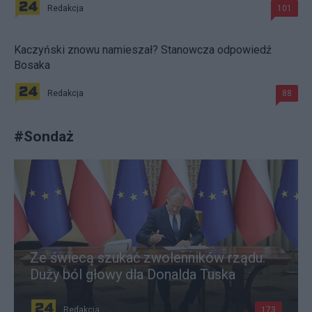
Redakcja
101
Kaczyński znowu namieszał? Stanowcza odpowiedź
Bosaka
Redakcja
88
#
Sondaż
Ze świecą szukać zwolenników rządu.
Duży ból głowy dla Donalda Tuska
Redakcja
173