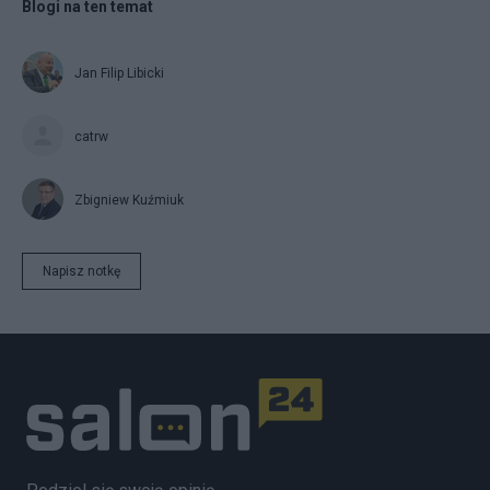
Blogi na ten temat
Jan Filip Libicki
catrw
Zbigniew Kuźmiuk
Napisz notkę