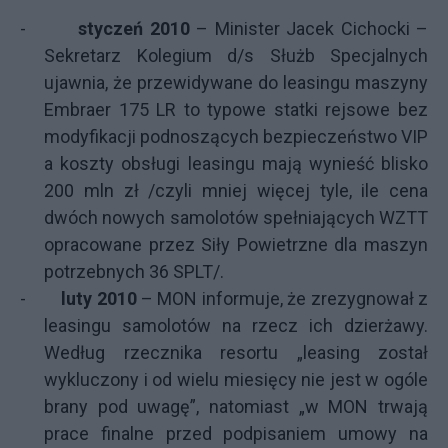
-
styczeń 2010
– Minister Jacek Cichocki –
Sekretarz Kolegium d/s Służb Specjalnych
ujawnia, że przewidywane do leasingu maszyny
Embraer 175 LR to typowe statki rejsowe bez
modyfikacji podnoszących bezpieczeństwo VIP
a koszty obsługi leasingu mają wynieść blisko
200 mln zł /czyli mniej więcej tyle, ile cena
dwóch nowych samolotów spełniających WZTT
opracowane przez Siły Powietrzne dla maszyn
potrzebnych 36 SPLT/.
-
luty 2010
– MON informuje, że zrezygnował z
leasingu samolotów na rzecz ich dzierżawy.
Według rzecznika resortu „leasing został
wykluczony i od wielu miesięcy nie jest w ogóle
brany pod uwagę”, natomiast „w MON trwają
prace finalne przed podpisaniem umowy na