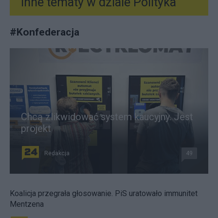
Inne tematy w dziale
Polityka
#
Konfederacja
Chcą zlikwidować system kaucyjny. Jest
projekt
Redakcja
49
Koalicja przegrała głosowanie. PiS uratowało immunitet
Mentzena