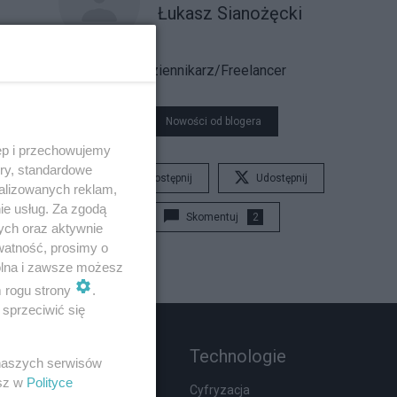
Łukasz Sianożęcki
Dziennikarz/Freelancer
Nowości od blogera
ęp i przechowujemy
ory, standardowe
Udostępnij
Udostępnij
alizowanych reklam,
ie usług. Za zgodą
Skomentuj
2
ych oraz aktywnie
watność, prosimy o
wolna i zawsze możesz
m rogu strony
.
sprzeciwić się
Rozmaitości
Technologie
 naszych serwisów
esz w
Polityce
Wypadki
Cyfryzacja