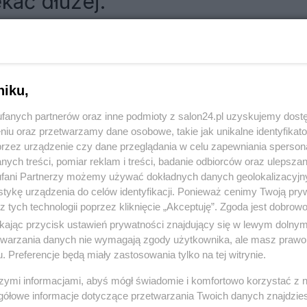
kać dłużej.
RÓĆ DO NOTKI
niku,
fanych partnerów oraz inne podmioty z salon24.pl uzyskujemy dost
niu oraz przetwarzamy dane osobowe, takie jak unikalne identyfikat
przez urządzenie czy dane przeglądania w celu zapewniania sperson
ych treści, pomiar reklam i treści, badanie odbiorców oraz ulepszan
fani Partnerzy możemy używać dokładnych danych geolokalizacyjn
tykę urządzenia do celów identyfikacji. Ponieważ cenimy Twoją pry
z tych technologii poprzez kliknięcie „Akceptuję”. Zgoda jest dobro
ikając przycisk ustawień prywatności znajdujący się w lewym dolny
etwarzania danych nie wymagają zgody użytkownika, ale masz prawo 
. Preferencje będą miały zastosowania tylko na tej witrynie.
Polityka
Gospodarka
szymi informacjami, abyś mógł świadomie i komfortowo korzystać z
gółowe informacje dotyczące przetwarzania Twoich danych znajdzi
Prezydent
Pieniądze