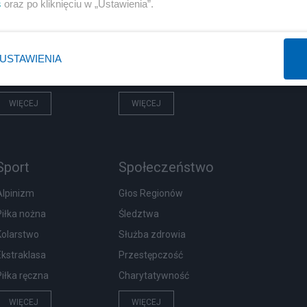
s
oraz po kliknięciu w „Ustawienia”.
PiS
Centralny Port Komunikacyjny
NATO
Inwestycje
KO
Biznes
USTAWIENIA
Imigranci
Podatki
WIĘCEJ
WIĘCEJ
Sport
Społeczeństwo
Alpinizm
Głos Regionów
Piłka nożna
Śledztwa
Kolarstwo
Służba zdrowia
Ekstraklasa
Przestępczość
Piłka ręczna
Charytatywność
WIĘCEJ
WIĘCEJ