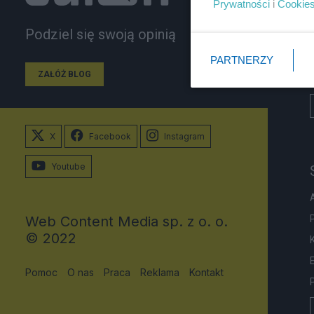
Prywatności
i
Cookie
Podziel się swoją opinią
PARTNERZY
ZAŁÓŻ BLOG
X
Facebook
Instagram
Youtube
Web Content Media sp. z o. o.
© 2022
Pomoc
O nas
Praca
Reklama
Kontakt