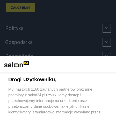
ZAŁÓŻ BLOG
Polityka
Gospodarka
Rozmaitości
Technologie
Drogi Użytkowniku,
Sport
My, naszych 1160 zaufanych partnerów oraz inne
podmioty z salon24.pl uzyskujemy dostęp i
Społeczeństwo
przechowujemy informacje na urządzeniu oraz
przetwarzamy dane osobowe, takie jak unikalne
Kultura
identyfikatory, standardowe informacje wysyłane przez