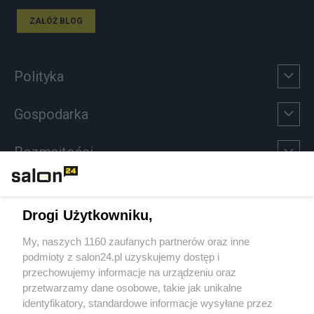
ZAŁÓŻ BLOG
Polityka
Gospodarka
Rozmaitości
Technologie
Drogi Użytkowniku,
Sport
My, naszych 1160 zaufanych partnerów oraz inne
podmioty z salon24.pl uzyskujemy dostęp i
Społeczeństwo
przechowujemy informacje na urządzeniu oraz
przetwarzamy dane osobowe, takie jak unikalne
Kultura
identyfikatory, standardowe informacje wysyłane przez