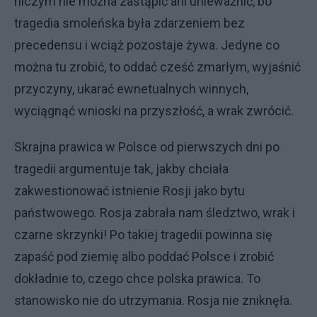
niczym nie można zastąpić ani unieważnić, bo
tragedia smoleńska była zdarzeniem bez
precedensu i wciąż pozostaje żywa. Jedyne co
można tu zrobić, to oddać cześć zmarłym, wyjaśnić
przyczyny, ukarać ewnetualnych winnych,
wyciągnąć wnioski na przyszłość, a wrak zwrócić.
Skrajna prawica w Polsce od pierwszych dni po
tragedii argumentuje tak, jakby chciała
zakwestionować istnienie Rosji jako bytu
państwowego. Rosja zabrała nam śledztwo, wrak i
czarne skrzynki! Po takiej tragedii powinna się
zapaść pod ziemię albo poddać Polsce i zrobić
dokładnie to, czego chce polska prawica. To
stanowisko nie do utrzymania. Rosja nie zniknęła.