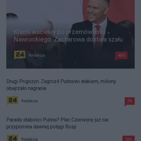
Kreml wściekły po przemówieniu
Nawrockiego. Zacharowa dostała szału
Redakcja
404
Drugi Prigożyn. Zagroził Putinowi atakiem, miliony
obejrzało nagranie
Redakcja
78
Parada słabości Putina? Plac Czerwony już nie
przypomina dawnej potęgi Rosji
Redakcja
206