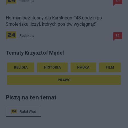
Redakcja
89
Hofman bezlitosny dla Kurskiego. "48 godzin po
Smoleńsku liczył, których posłów wyciągnąć"
Redakcja
85
Tematy Krzysztof Mądel
RELIGIA
HISTORIA
NAUKA
FILM
PRAWO
Piszą na ten temat
Rafał Woś