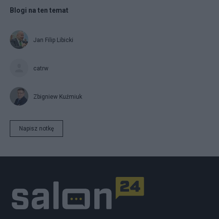
Blogi na ten temat
Jan Filip Libicki
catrw
Zbigniew Kuźmiuk
Napisz notkę