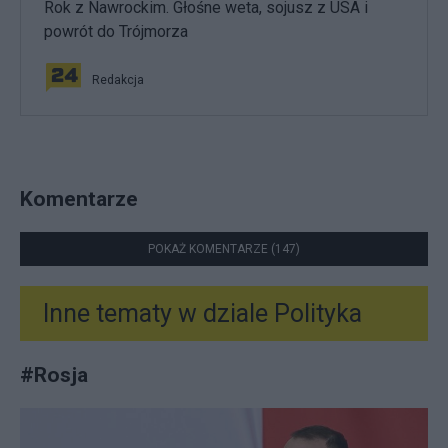
Rok z Nawrockim. Głośne weta, sojusz z USA i
powrót do Trójmorza
Redakcja
Komentarze
POKAŻ KOMENTARZE (147)
Inne tematy w dziale
Polityka
#
Rosja