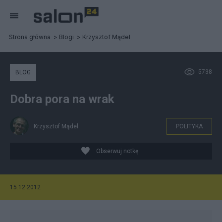
Strona główna
Blogi
Krzysztof Mądel
5738
BLOG
Dobra pora na wrak
Krzysztof Mądel
POLITYKA
Obserwuj notkę
15.12.2012