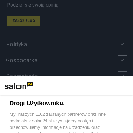
Podziel się swoją opinią
ZAŁÓŻ BLOG
Polityka
Gospodarka
Rozmaitości
Technologie
Drogi Użytkowniku,
Sport
My, naszych 1162 zaufanych partnerów oraz inne
podmioty z salon24.pl uzyskujemy dostęp i
Społeczeństwo
przechowujemy informacje na urządzeniu oraz