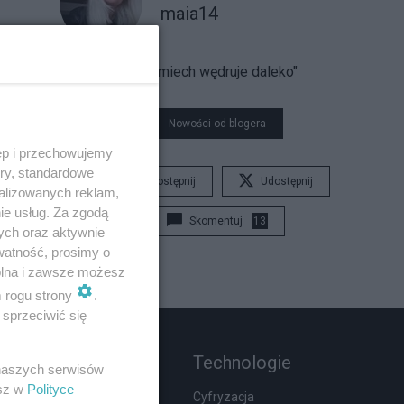
maia14
"Uśmiech wędruje daleko"
Nowości od blogera
ęp i przechowujemy
ory, standardowe
Udostępnij
Udostępnij
alizowanych reklam,
ie usług. Za zgodą
Skomentuj
13
ych oraz aktywnie
watność, prosimy o
wolna i zawsze możesz
m rogu strony
.
sprzeciwić się
Rozmaitości
Technologie
 naszych serwisów
esz w
Polityce
Zdrowie
Cyfryzacja