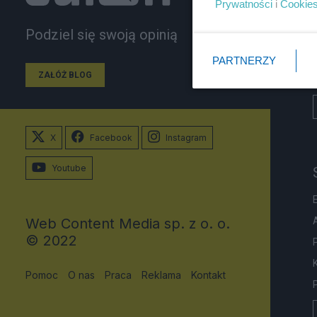
Prywatności
i
Cookie
Podziel się swoją opinią
PARTNERZY
ZAŁÓŻ BLOG
X
Facebook
Instagram
Youtube
Web Content Media sp. z o. o.
© 2022
Pomoc
O nas
Praca
Reklama
Kontakt