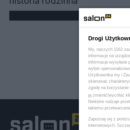
historia rodzinna
« W
Drogi Użytkow
My, naszych 1162 zau
informacje na urządze
informacje wysyłane 
wybór spersonalizowan
Użytkownika my i Zau
skanować charakterys
zgodę na korzystanie 
ją zmienić/wycofać kl
Niektóre rodzaje prz
takiemu przetwarzaniu
Zapoznaj się z poniż
internetowych. Szcze