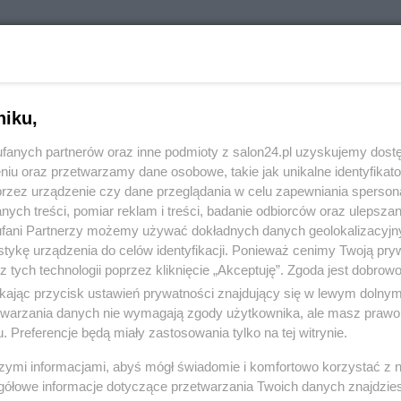
RÓĆ DO NOTKI
niku,
fanych partnerów oraz inne podmioty z salon24.pl uzyskujemy dost
niu oraz przetwarzamy dane osobowe, takie jak unikalne identyfikat
przez urządzenie czy dane przeglądania w celu zapewniania sperson
ych treści, pomiar reklam i treści, badanie odbiorców oraz ulepszan
fani Partnerzy możemy używać dokładnych danych geolokalizacyjn
tykę urządzenia do celów identyfikacji. Ponieważ cenimy Twoją pry
z tych technologii poprzez kliknięcie „Akceptuję”. Zgoda jest dobro
ikając przycisk ustawień prywatności znajdujący się w lewym dolny
etwarzania danych nie wymagają zgody użytkownika, ale masz prawo 
. Preferencje będą miały zastosowania tylko na tej witrynie.
Polityka
Gospodarka
szymi informacjami, abyś mógł świadomie i komfortowo korzystać z
gółowe informacje dotyczące przetwarzania Twoich danych znajdzi
Rosja
Biznes