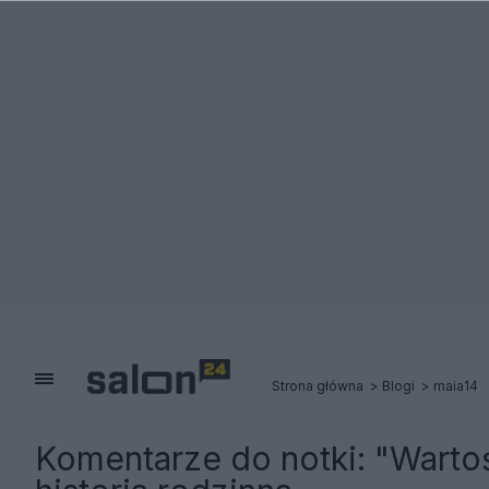
Strona główna
Blogi
maia14
Komentarze do notki:
"Wartoś