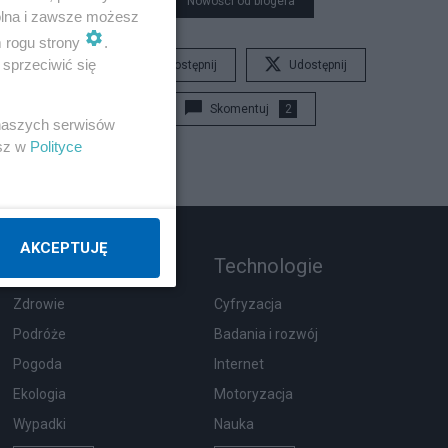
Nowości od blogera
wolna i zawsze możesz
m rogu strony
.
sprzeciwić się
Udostępnij
Udostępnij
Skomentuj
2
 naszych serwisów
esz w
Polityce
AKCEPTUJĘ
Rozmaitości
Technologie
Zdrowie
Cyfryzacja
Podróże
Badania i rozwój
Pogoda
Internet
Ekologia
Motoryzacja
Wypadki
Nauka