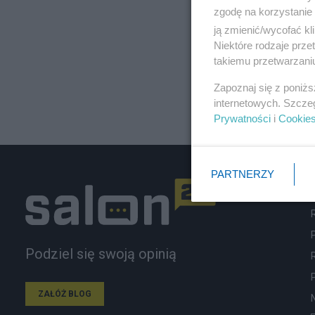
zgodę na korzystanie 
ją zmienić/wycofać kl
Niektóre rodzaje prz
takiemu przetwarzaniu
Zapoznaj się z poniż
internetowych. Szcze
Prywatności
i
Cookie
PARTNERZY
Podziel się swoją opinią
ZAŁÓŻ BLOG