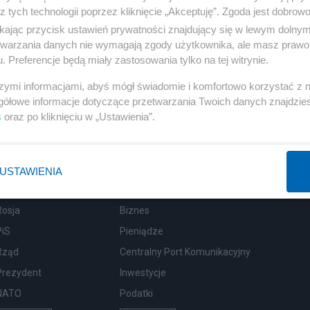
z tych technologii poprzez kliknięcie „Akceptuję”. Zgoda jest dobro
ikając przycisk ustawień prywatności znajdujący się w lewym dolny
etwarzania danych nie wymagają zgody użytkownika, ale masz prawo 
. Preferencje będą miały zastosowania tylko na tej witrynie.
szymi informacjami, abyś mógł świadomie i komfortowo korzystać z
gółowe informacje dotyczące przetwarzania Twoich danych znajdzi
s
oraz po kliknięciu w „Ustawienia”.
USTAWIENIA
Polityka
Gospodarka
Rosja
Biznes
PiS
Pieniądze
Rząd
Centralny Port Komunikacyjny
Prezydent
Inwestycje
NATO
Podatki