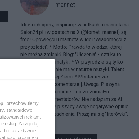
mannet
Idee i ich opisy, inspiracje w notkach u manneta na
Salon24.pl i w postach na X (@tornet_mannet) są
free! Opowieści u manneta w idei "Wiadomości z
przyszłości". * Motto: Prawda to wiedza, której
nie można zmienić. Blog:
"Ułożenia"
- sztuka to
fizyka bez matematyki. * W przyrodzie są tylko
dźwięki i więcej nie ma w naturze muzyki. Talent
nie pochodzi z tej Ziemi. * Monter ułożeń
niemożliwych [
komentarze
]. Uwaga: Piszę na
prymitywnym poziomie. I niezrozumiałym
językiem wg komentatorów. Nie nadążam za AI.
ęp i przechowujemy
Banuję nickname piszący swoje negatywne opinie
ory, standardowe
o mnie bez uzasadnienia. Piszą mi się "literówki".
alizowanych reklam,
Taka optyka.
ie usług. Za zgodą
ych oraz aktywnie
watność, prosimy o