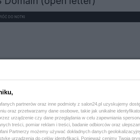
S Domain (open letter)
RÓĆ DO NOTKI
niku,
fanych partnerów oraz inne podmioty z salon24.pl uzyskujemy dost
niu oraz przetwarzamy dane osobowe, takie jak unikalne identyfikat
przez urządzenie czy dane przeglądania w celu zapewniania sperson
ych treści, pomiar reklam i treści, badanie odbiorców oraz ulepszan
fani Partnerzy możemy używać dokładnych danych geolokalizacyjn
tykę urządzenia do celów identyfikacji. Ponieważ cenimy Twoją pry