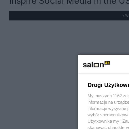
Inspire Social Media in the U
« W
Drogi Użytkow
My, naszych 1162 zau
informacje na urządze
informacje wysyłane 
wybór spersonalizowan
Użytkownika my i Zau
skanować charakterys