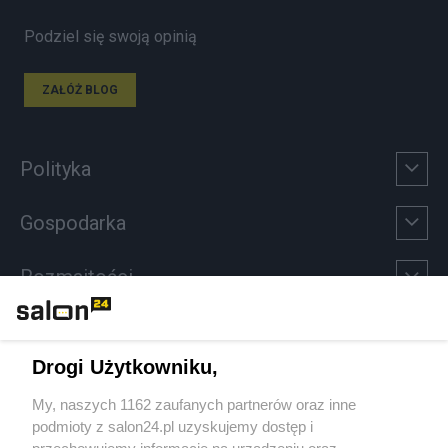
Podziel się swoją opinią
ZAŁÓŻ BLOG
Polityka
Gospodarka
Rozmaitości
Technologie
Drogi Użytkowniku,
Sport
My, naszych 1162 zaufanych partnerów oraz inne
podmioty z salon24.pl uzyskujemy dostęp i
Społeczeństwo