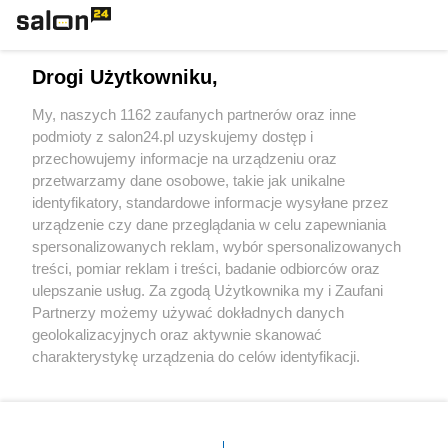
Technologie
Drogi Użytkowniku,
Sport
My, naszych 1162 zaufanych partnerów oraz inne
podmioty z salon24.pl uzyskujemy dostęp i
Społeczeństwo
przechowujemy informacje na urządzeniu oraz
przetwarzamy dane osobowe, takie jak unikalne
Kultura
identyfikatory, standardowe informacje wysyłane przez
urządzenie czy dane przeglądania w celu zapewniania
spersonalizowanych reklam, wybór spersonalizowanych
treści, pomiar reklam i treści, badanie odbiorców oraz
ulepszanie usług. Za zgodą Użytkownika my i Zaufani
X
Facebook
Instagram
Youtube
Partnerzy możemy używać dokładnych danych
geolokalizacyjnych oraz aktywnie skanować
charakterystykę urządzenia do celów identyfikacji.
Web Content Media sp. z o. o. © 2022
Ponieważ cenimy Twoją prywatność, prosimy o zgodę na
korzystanie z tych technologii poprzez kliknięcie
„Akceptuję”. Zgoda jest dobrowolna i zawsze możesz ją
Pomoc
O nas
Praca
Reklama
Kontakt
zmienić/wycofać klikając przycisk ustawień prywatności