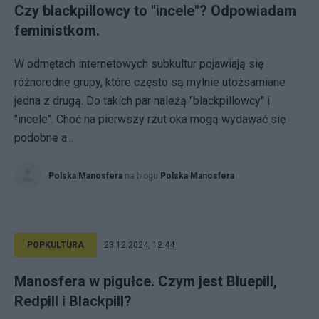
Czy blackpillowcy to "incele"? Odpowiadam
feministkom.
W odmętach internetowych subkultur pojawiają się
różnorodne grupy, które często są mylnie utożsamiane
jedna z drugą. Do takich par należą "blackpillowcy" i
"incele". Choć na pierwszy rzut oka mogą wydawać się
podobne a...
Polska Manosfera
na blogu
Polska Manosfera
POPKULTURA
23.12.2024, 12:44
Manosfera w pigułce. Czym jest Bluepill,
Redpill i Blackpill?