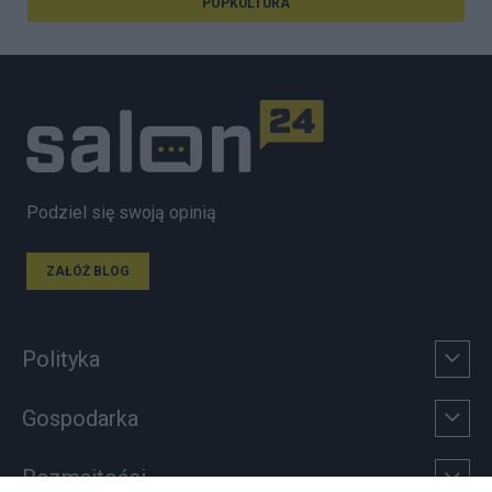
POPKULTURA
Podziel się swoją opinią
ZAŁÓŻ BLOG
Polityka
Gospodarka
Rozmaitości