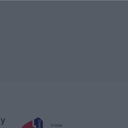
wy
O mnie