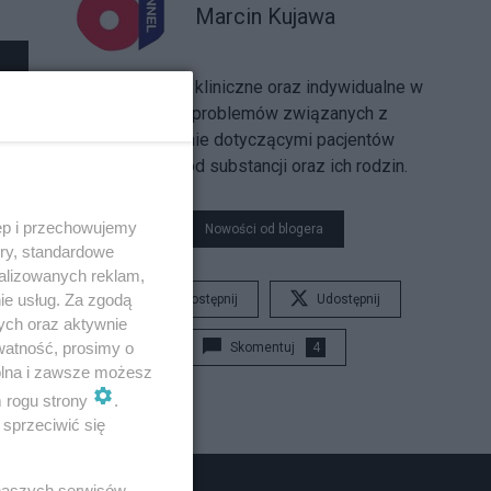
Marcin Kujawa
Doświadczenie kliniczne oraz indywidualne w
rozwiązywaniu problemów związanych z
nałogami, głównie dotyczącymi pacjentów
uzależnionych od substancji oraz ich rodzin.
ęp i przechowujemy
Nowości od blogera
ory, standardowe
alizowanych reklam,
ie usług. Za zgodą
Udostępnij
Udostępnij
ych oraz aktywnie
watność, prosimy o
Skomentuj
4
wolna i zawsze możesz
m rogu strony
.
sprzeciwić się
 naszych serwisów