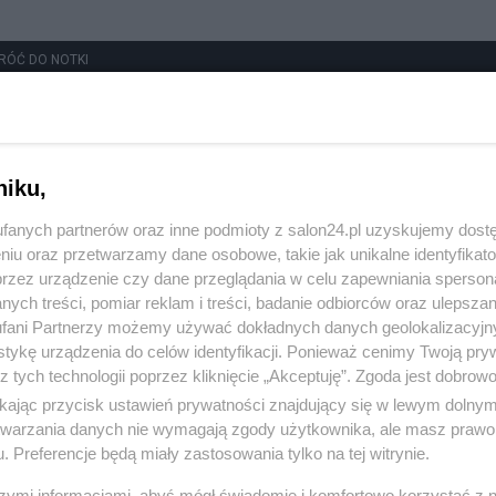
RÓĆ DO NOTKI
niku,
fanych partnerów oraz inne podmioty z salon24.pl uzyskujemy dost
niu oraz przetwarzamy dane osobowe, takie jak unikalne identyfikat
przez urządzenie czy dane przeglądania w celu zapewniania sperson
ych treści, pomiar reklam i treści, badanie odbiorców oraz ulepszan
fani Partnerzy możemy używać dokładnych danych geolokalizacyjn
tykę urządzenia do celów identyfikacji. Ponieważ cenimy Twoją pry
z tych technologii poprzez kliknięcie „Akceptuję”. Zgoda jest dobro
ikając przycisk ustawień prywatności znajdujący się w lewym dolny
etwarzania danych nie wymagają zgody użytkownika, ale masz prawo 
. Preferencje będą miały zastosowania tylko na tej witrynie.
szymi informacjami, abyś mógł świadomie i komfortowo korzystać z