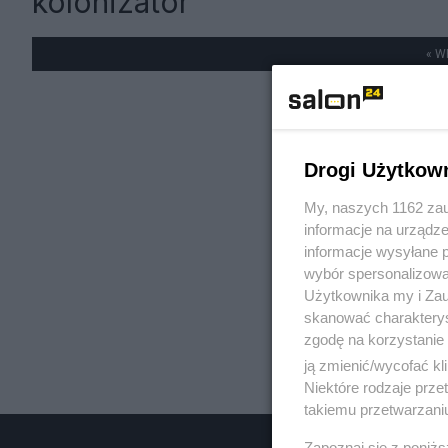
kolonizator
« W
Drogi Użytkow
My, naszych 1162 zau
informacje na urządze
informacje wysyłane 
wybór spersonalizowan
Użytkownika my i Zau
skanować charakterys
zgodę na korzystanie 
ją zmienić/wycofać kl
Niektóre rodzaje prz
takiemu przetwarzaniu
Zapoznaj się z poniż