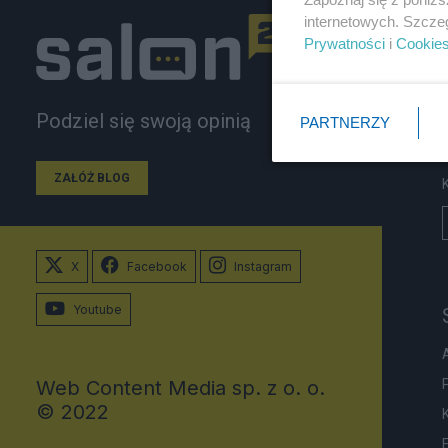
internetowych. Szcze
Prywatności
i
Cookie
Podziel się swoją opinią
PARTNERZY
ZAŁÓŻ BLOG
X
Facebook
Instagram
Youtube
Web Content Media sp. z o. o.
© 2022