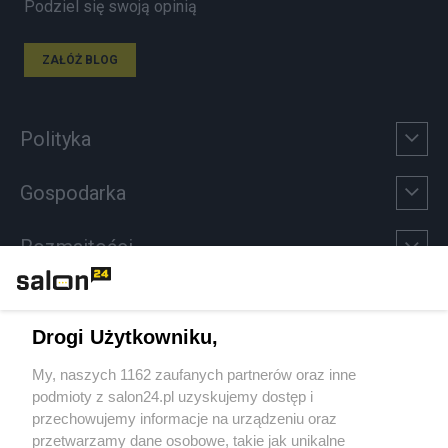
Podziel się swoją opinią
ZAŁÓŻ BLOG
Polityka
Gospodarka
Rozmaitości
Technologie
Drogi Użytkowniku,
Sport
My, naszych 1162 zaufanych partnerów oraz inne
podmioty z salon24.pl uzyskujemy dostęp i
Społeczeństwo
przechowujemy informacje na urządzeniu oraz
przetwarzamy dane osobowe, takie jak unikalne