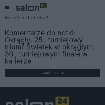
Strona główna
Blogi
HareM
Komentarze do notki:
Okrągły, 25., turniejowy
triumf Światek w okrągłym,
30., turniejowym finale w
karierze
« WRÓĆ DO NOTKI