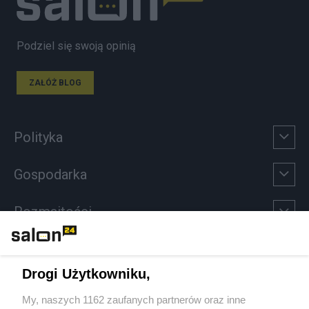
Podziel się swoją opinią
ZAŁÓŻ BLOG
Polityka
Gospodarka
Rozmaitości
Technologie
Drogi Użytkowniku,
Sport
My, naszych 1162 zaufanych partnerów oraz inne