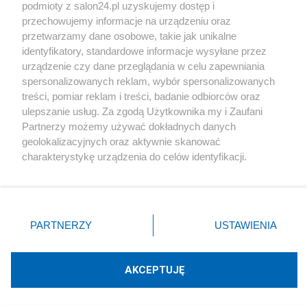
podmioty z salon24.pl uzyskujemy dostęp i
Społeczeństwo
przechowujemy informacje na urządzeniu oraz
przetwarzamy dane osobowe, takie jak unikalne
Kultura
identyfikatory, standardowe informacje wysyłane przez
urządzenie czy dane przeglądania w celu zapewniania
spersonalizowanych reklam, wybór spersonalizowanych
treści, pomiar reklam i treści, badanie odbiorców oraz
ulepszanie usług. Za zgodą Użytkownika my i Zaufani
X
Facebook
Instagram
Youtube
Partnerzy możemy używać dokładnych danych
geolokalizacyjnych oraz aktywnie skanować
charakterystykę urządzenia do celów identyfikacji.
Web Content Media sp. z o. o. © 2022
Ponieważ cenimy Twoją prywatność, prosimy o zgodę na
korzystanie z tych technologii poprzez kliknięcie
„Akceptuję”. Zgoda jest dobrowolna i zawsze możesz ją
Pomoc
O nas
Praca
Reklama
Kontakt
zmienić/wycofać klikając przycisk ustawień prywatności
PARTNERZY
USTAWIENIA
znajdujący się w lewym dolnym rogu strony
. Niektóre
rodzaje przetwarzania danych nie wymagają zgody
użytkownika, ale masz prawo sprzeciwić się takiemu
AKCEPTUJĘ
przetwarzaniu. Preferencje będą miały zastosowania tylko
Technologię dostarcza:
W3media.pl
na tej witrynie.