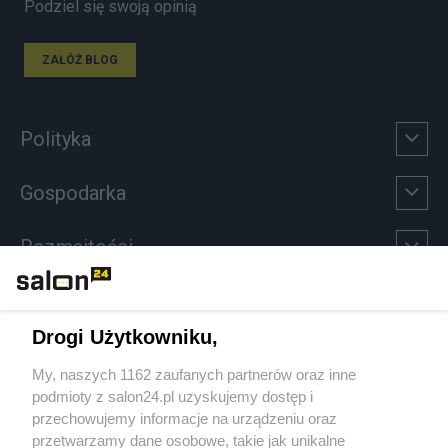
Podziel się swoją opinią
ZAŁÓŻ BLOG
Polityka
Gospodarka
Rozmaitości
Technologie
Drogi Użytkowniku,
Sport
My, naszych 1162 zaufanych partnerów oraz inne
podmioty z salon24.pl uzyskujemy dostęp i
Społeczeństwo
przechowujemy informacje na urządzeniu oraz
przetwarzamy dane osobowe, takie jak unikalne