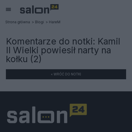
Strona główna
Blogi
HareM
Komentarze do notki:
Kamil
II Wielki powiesił narty na
kołku (2)
« WRÓĆ DO NOTKI