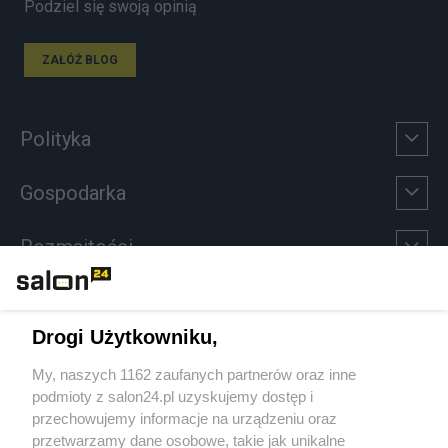
Podziel się swoją opinią
ZAŁÓŻ BLOG
Polityka
Gospodarka
Rozmaitości
Technologie
Drogi Użytkowniku,
Sport
My, naszych 1162 zaufanych partnerów oraz inne
podmioty z salon24.pl uzyskujemy dostęp i
Społeczeństwo
przechowujemy informacje na urządzeniu oraz
przetwarzamy dane osobowe, takie jak unikalne