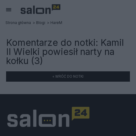
Strona główna
Blogi
HareM
Komentarze do notki:
Kamil
II Wielki powiesił narty na
kołku (3)
« WRÓĆ DO NOTKI