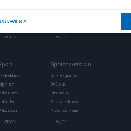
Rząd
Centralny Port Komunikacyjny
Prezydent
Inwestycje
USTAWIENIA
NATO
Podatki
WIĘCEJ
WIĘCEJ
Sport
Społeczeństwo
Ekstraklasa
Głos Regionów
Alpinizm
800 plus
Piłka nożna
Śledztwa
Kolarstwo
Służba zdrowia
Piłka ręczna
Przestępczość
WIĘCEJ
WIĘCEJ