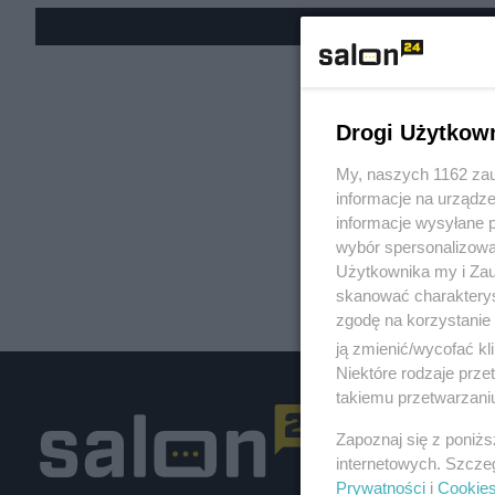
« W
Drogi Użytkow
My, naszych 1162 zau
informacje na urządze
informacje wysyłane 
wybór spersonalizowan
Użytkownika my i Zau
skanować charakterys
zgodę na korzystanie 
ją zmienić/wycofać kl
Niektóre rodzaje prz
takiemu przetwarzaniu
Zapoznaj się z poniż
internetowych. Szcze
Prywatności
i
Cookie