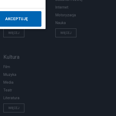
Pogoda
Internet
Ekologia
Motoryzacja
AKCEPTUJĘ
Wypadki
Nauka
WIĘCEJ
WIĘCEJ
Kultura
Film
Muzyka
Media
Teatr
Literatura
WIĘCEJ