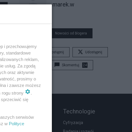
marek.w
Nowości od blogera
ęp i przechowujemy
Udostępnij
Udostępnij
ory, standardowe
alizowanych reklam,
Skomentuj
24
ie usług. Za zgodą
ych oraz aktywnie
watność, prosimy o
wolna i zawsze możesz
m rogu strony
.
sprzeciwić się
Rozmaitości
Technologie
 naszych serwisów
Zdrowie
Cyfryzacja
esz w
Polityce
Podróże
Badania i rozwój