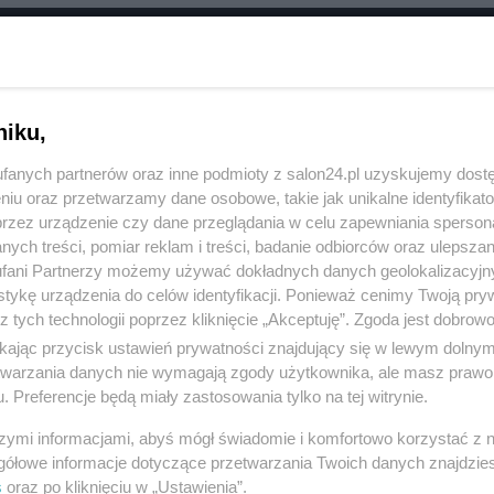
RÓĆ DO NOTKI
niku,
fanych partnerów oraz inne podmioty z salon24.pl uzyskujemy dost
niu oraz przetwarzamy dane osobowe, takie jak unikalne identyfikat
przez urządzenie czy dane przeglądania w celu zapewniania sperson
ych treści, pomiar reklam i treści, badanie odbiorców oraz ulepszan
fani Partnerzy możemy używać dokładnych danych geolokalizacyjn
tykę urządzenia do celów identyfikacji. Ponieważ cenimy Twoją pry
z tych technologii poprzez kliknięcie „Akceptuję”. Zgoda jest dobro
ikając przycisk ustawień prywatności znajdujący się w lewym dolny
etwarzania danych nie wymagają zgody użytkownika, ale masz prawo 
. Preferencje będą miały zastosowania tylko na tej witrynie.
Polityka
Gospodarka
szymi informacjami, abyś mógł świadomie i komfortowo korzystać z
Rosja
Biznes
gółowe informacje dotyczące przetwarzania Twoich danych znajdzi
s
oraz po kliknięciu w „Ustawienia”.
PiS
Pieniądze