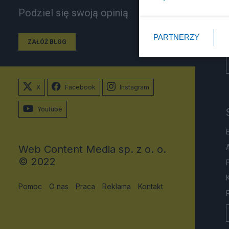
Podziel się swoją opinią
PARTNERZY
ZAŁÓŻ BLOG
X
Facebook
Instagram
Youtube
Web Content Media sp. z o. o.
© 2022
Pomoc
O nas
Praca
Reklama
Kontakt