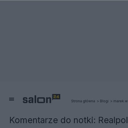
Strona główna
Blogi
marek.w
Komentarze do notki:
Realpol