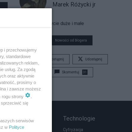
Marek Różycki jr
Życie duże i małe
Nowości od blogera
ęp i przechowujemy
ory, standardowe
Udostępnij
Udostępnij
alizowanych reklam,
ie usług. Za zgodą
Skomentuj
31
ych oraz aktywnie
watność, prosimy o
wolna i zawsze możesz
m rogu strony
.
sprzeciwić się
Rozmaitości
Technologie
 naszych serwisów
esz w
Polityce
Zdrowie
Cyfryzacja