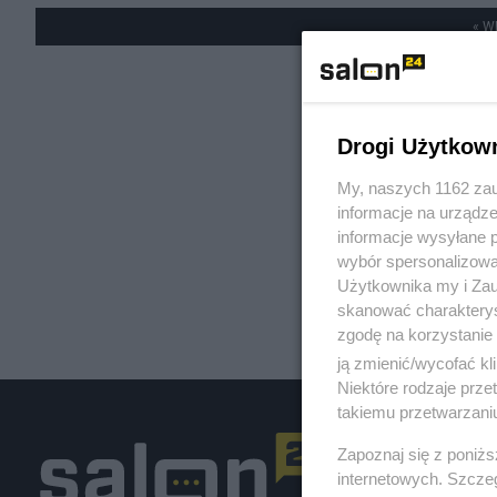
« W
Drogi Użytkow
My, naszych 1162 zau
informacje na urządze
informacje wysyłane 
wybór spersonalizowan
Użytkownika my i Zau
skanować charakterys
zgodę na korzystanie 
ją zmienić/wycofać kl
Niektóre rodzaje prz
takiemu przetwarzaniu
Zapoznaj się z poniż
internetowych. Szcze