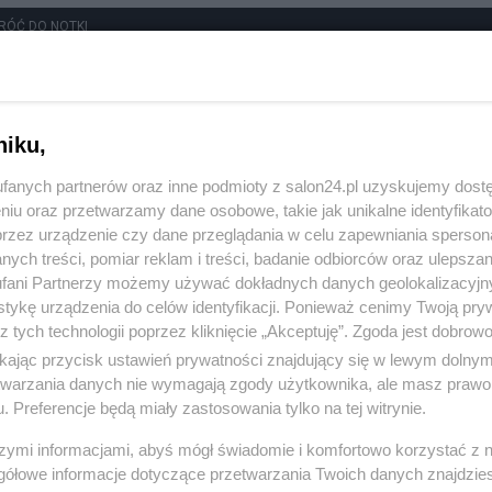
RÓĆ DO NOTKI
niku,
fanych partnerów oraz inne podmioty z salon24.pl uzyskujemy dost
niu oraz przetwarzamy dane osobowe, takie jak unikalne identyfikat
przez urządzenie czy dane przeglądania w celu zapewniania sperson
ych treści, pomiar reklam i treści, badanie odbiorców oraz ulepszan
fani Partnerzy możemy używać dokładnych danych geolokalizacyjn
tykę urządzenia do celów identyfikacji. Ponieważ cenimy Twoją pry
z tych technologii poprzez kliknięcie „Akceptuję”. Zgoda jest dobro
ikając przycisk ustawień prywatności znajdujący się w lewym dolny
etwarzania danych nie wymagają zgody użytkownika, ale masz prawo 
. Preferencje będą miały zastosowania tylko na tej witrynie.
Polityka
Gospodarka
szymi informacjami, abyś mógł świadomie i komfortowo korzystać z
gółowe informacje dotyczące przetwarzania Twoich danych znajdzi
Rosja
Biznes