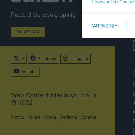
Prywatności
i
Cookie
Podziel się swoją opinią
PARTNERZY
ZAŁÓŻ BLOG
X
Facebook
Instagram
Youtube
Web Content Media sp. z o. o.
© 2022
Pomoc
O nas
Praca
Reklama
Kontakt