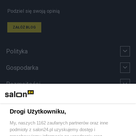
Podziel się swoją opinią
ZAŁÓŻ BLOG
Polityka
Gospodarka
Rozmaitości
Technologie
Drogi Użytkowniku,
Sport
My, naszych 1162 zaufanych partnerów oraz inne
podmioty z salon24.pl uzyskujemy dostęp i
Społeczeństwo