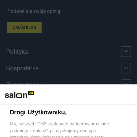
Podziel się swoją opinią
ZAŁÓŻ BLOG
Polityka
Gospodarka
Rozmaitości
Technologie
Drogi Użytkowniku,
Sport
My, naszych 1162 zaufanych partnerów oraz inne
podmioty z salon24.pl uzyskujemy dostęp i
Społeczeństwo