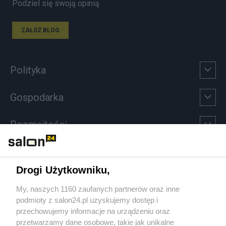
Podziel się swoją opinią
ZAŁÓŻ BLOG
Polityka
Gospodarka
Rozmaitości
Technologie
Drogi Użytkowniku,
Sport
My, naszych 1160 zaufanych partnerów oraz inne
podmioty z salon24.pl uzyskujemy dostęp i
Społeczeństwo
przechowujemy informacje na urządzeniu oraz
przetwarzamy dane osobowe, takie jak unikalne